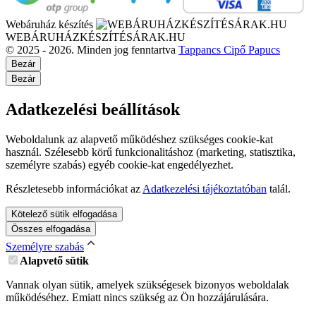
Webáruház készítés
WEBÁRUHÁZKÉSZÍTÉSÁRAK.HU
© 2025 - 2026. Minden jog fenntartva
Tappancs Cipő Papucs
Bezár
Bezár
Adatkezelési beállítások
Weboldalunk az alapvető működéshez szükséges cookie-kat
használ. Szélesebb körű funkcionalitáshoz (marketing, statisztika,
személyre szabás) egyéb cookie-kat engedélyezhet.
Részletesebb információkat az
Adatkezelési tájékoztatóban
talál.
Kötelező sütik elfogadása
Összes elfogadása
Személyre szabás
Alapvető sütik
Vannak olyan sütik, amelyek szükségesek bizonyos weboldalak
működéséhez. Emiatt nincs szükség az Ön hozzájárulására.