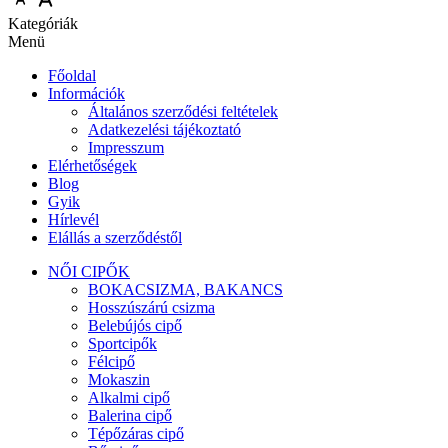
Kategóriák
Menü
Főoldal
Információk
Általános szerződési feltételek
Adatkezelési tájékoztató
Impresszum
Elérhetőségek
Blog
Gyik
Hírlevél
Elállás a szerződéstől
NŐI CIPŐK
BOKACSIZMA, BAKANCS
Hosszúszárú csizma
Belebújós cipő
Sportcipők
Félcipő
Mokaszin
Alkalmi cipő
Balerina cipő
Tépőzáras cipő