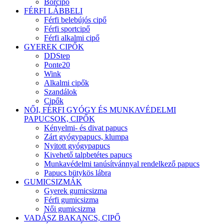
Bőrcipő
FÉRFI LÁBBELI
Férfi belebújós cipő
Férfi sportcipő
Férfi alkalmi cipő
GYEREK CIPŐK
DDStep
Ponte20
Wink
Alkalmi cipők
Szandálok
Cipők
NŐI, FÉRFI GYÓGY ÉS MUNKAVÉDELMI
PAPUCSOK, CIPŐK
Kényelmi- és divat papucs
Zárt gyógypapucs, klumpa
Nyitott gyógypapucs
Kivehető talpbetétes papucs
Munkavédelmi tanúsítvánnyal rendelkező papucs
Papucs bütykös lábra
GUMICSIZMÁK
Gyerek gumicsizma
Férfi gumicsizma
Női gumicsizma
VADÁSZ BAKANCS, CIPŐ