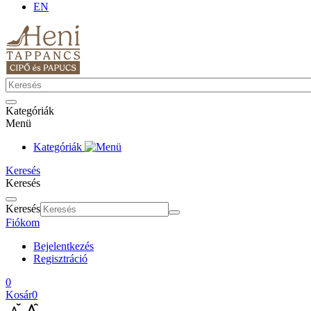
EN
Kategóriák
Menü
Kategóriák
Keresés
Keresés
Keresés
Fiókom
Bejelentkezés
Regisztráció
0
Kosár
0