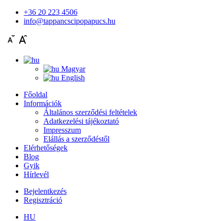
+36 20 223 4506
info@tappancscipopapucs.hu
Magyar
English
Főoldal
Információk
Általános szerződési feltételek
Adatkezelési tájékoztató
Impresszum
Elállás a szerződéstől
Elérhetőségek
Blog
Gyik
Hírlevél
Bejelentkezés
Regisztráció
HU