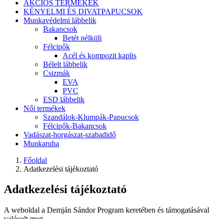
AKCIÓS TERMÉKEK
KÉNYELMI ÉS DIVATPAPUCSOK
Munkavédelmi lábbelik
Bakancsok
Betét nélküli
Félcipők
Acél és kompozit kaplis
Bélelt lábbelik
Csizmák
EVA
PVC
ESD lábbelik
Női termékek
Szandálok-Klumpák-Papucsok
Félcipők-Bakancsok
Vadászat-horgászat-szabadidő
Munkaruha
Főoldal
Adatkezelési tájékoztató
Adatkezelési tájékoztató
A weboldal a Demján Sándor Program keretében és támogatásával
valósult meg.