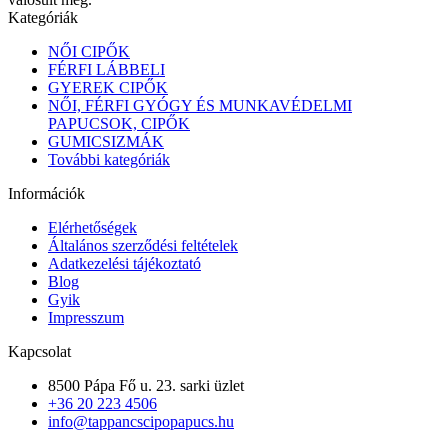
Kategóriák
NŐI CIPŐK
FÉRFI LÁBBELI
GYEREK CIPŐK
NŐI, FÉRFI GYÓGY ÉS MUNKAVÉDELMI
PAPUCSOK, CIPŐK
GUMICSIZMÁK
További kategóriák
Információk
Elérhetőségek
Általános szerződési feltételek
Adatkezelési tájékoztató
Blog
Gyik
Impresszum
Kapcsolat
8500 Pápa Fő u. 23. sarki üzlet
+36 20 223 4506
info@tappancscipopapucs.hu