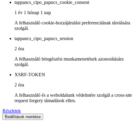
tappancs_cipo_papucs_cookie_consent
1 év 1 hónap 1 nap
A felhasználó cookie-hozzájárulási preferenciáinak tárolására
szolgál.
tappancs_cipo_papucs_session
2 óra
A felhasználó böngészési munkamenetének azonosítására
szolgál.
XSRF-TOKEN
2 óra
A felhasználó és a weboldalunk védelmére szolgál a cross-site
request forgery támadások ellen.
Részletek
Beállítások mentése