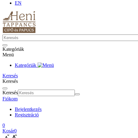
EN
Kategóriák
Menü
Kategóriák
Keresés
Keresés
Keresés
Fiókom
Bejelentkezés
Regisztráció
0
Kosár
0