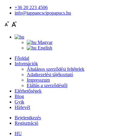
+36 20 223 4506
info@tappancscipopapucs.hu
Magyar
English
Főoldal
Információk
Általános szerződési feltételek
Adatkezelési tájékoztató
Impresszum
Elállás a szerződéstől
Elérhetőségek
Blog
Gyik
Hírlevél
Bejelentkezés
Regisztráció
HU