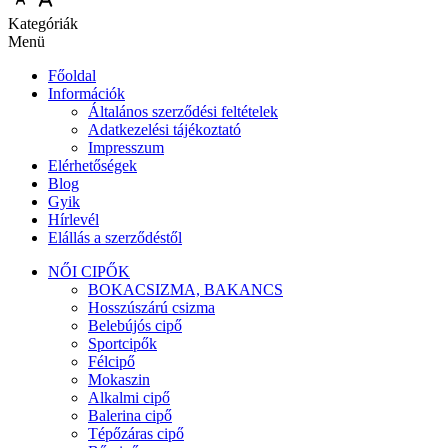
Kategóriák
Menü
Főoldal
Információk
Általános szerződési feltételek
Adatkezelési tájékoztató
Impresszum
Elérhetőségek
Blog
Gyik
Hírlevél
Elállás a szerződéstől
NŐI CIPŐK
BOKACSIZMA, BAKANCS
Hosszúszárú csizma
Belebújós cipő
Sportcipők
Félcipő
Mokaszin
Alkalmi cipő
Balerina cipő
Tépőzáras cipő