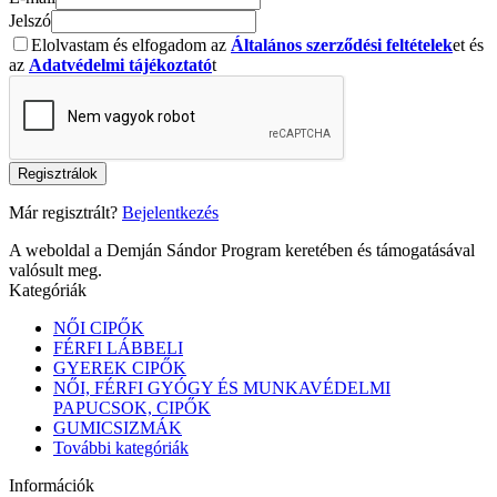
Jelszó
Elolvastam és elfogadom az
Általános szerződési feltételek
et és
az
Adatvédelmi tájékoztató
t
Regisztrálok
Már regisztrált?
Bejelentkezés
A weboldal a Demján Sándor Program keretében és támogatásával
valósult meg.
Kategóriák
NŐI CIPŐK
FÉRFI LÁBBELI
GYEREK CIPŐK
NŐI, FÉRFI GYÓGY ÉS MUNKAVÉDELMI
PAPUCSOK, CIPŐK
GUMICSIZMÁK
További kategóriák
Információk