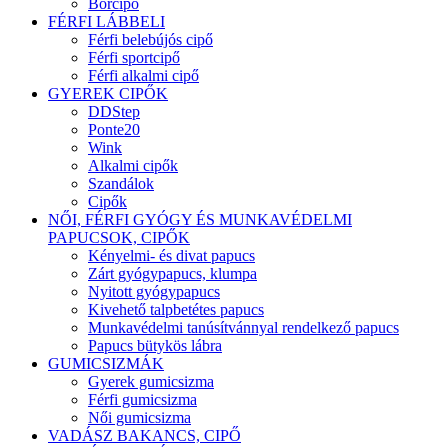
Bőrcipő
FÉRFI LÁBBELI
Férfi belebújós cipő
Férfi sportcipő
Férfi alkalmi cipő
GYEREK CIPŐK
DDStep
Ponte20
Wink
Alkalmi cipők
Szandálok
Cipők
NŐI, FÉRFI GYÓGY ÉS MUNKAVÉDELMI
PAPUCSOK, CIPŐK
Kényelmi- és divat papucs
Zárt gyógypapucs, klumpa
Nyitott gyógypapucs
Kivehető talpbetétes papucs
Munkavédelmi tanúsítvánnyal rendelkező papucs
Papucs bütykös lábra
GUMICSIZMÁK
Gyerek gumicsizma
Férfi gumicsizma
Női gumicsizma
VADÁSZ BAKANCS, CIPŐ