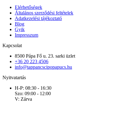
Elérhetőségek
Általános szerződési feltételek
Adatkezelési tájékoztató
Blog
Gyik
Impresszum
Kapcsolat
8500 Pápa Fő u. 23. sarki üzlet
+36 20 223 4506
info@tappancscipopapucs.hu
Nyitvatartás
H-P: 08:30 - 16:30
Szo: 09:00 - 12:00
V: Zárva