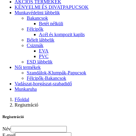
AKCIÓS TERMÉKEK
KÉNYELMI ÉS DIVATPAPUCSOK
Munkavédelmi lábbelik
Bakancsok
Betét nélküli
Félcipők
Acél és kompozit kaplis
Bélelt lábbelik
Csizmák
EVA
PVC
ESD lábbelik
Női termékek
Szandálok-Klumpák-Papucsok
Félcipők-Bakancsok
Vadászat-horgászat-szabadidő
Munkaruha
Főoldal
Regisztráció
Regisztráció
Név
E-mail