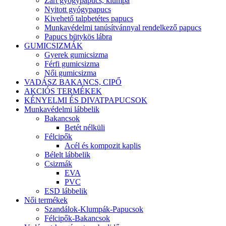
Zárt gyógypapucs, klumpa
Nyitott gyógypapucs
Kivehető talpbetétes papucs
Munkavédelmi tanúsítvánnyal rendelkező papucs
Papucs bütykös lábra
GUMICSIZMÁK
Gyerek gumicsizma
Férfi gumicsizma
Női gumicsizma
VADÁSZ BAKANCS, CIPŐ
AKCIÓS TERMÉKEK
KÉNYELMI ÉS DIVATPAPUCSOK
Munkavédelmi lábbelik
Bakancsok
Betét nélküli
Félcipők
Acél és kompozit kaplis
Bélelt lábbelik
Csizmák
EVA
PVC
ESD lábbelik
Női termékek
Szandálok-Klumpák-Papucsok
Félcipők-Bakancsok