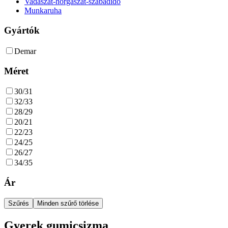
Vadászat-horgászat-szabadidő
Munkaruha
Gyártók
Demar
Méret
30/31
32/33
28/29
20/21
22/23
24/25
26/27
34/35
Ár
Szűrés
Minden szűrő törlése
Gyerek gumicsizma