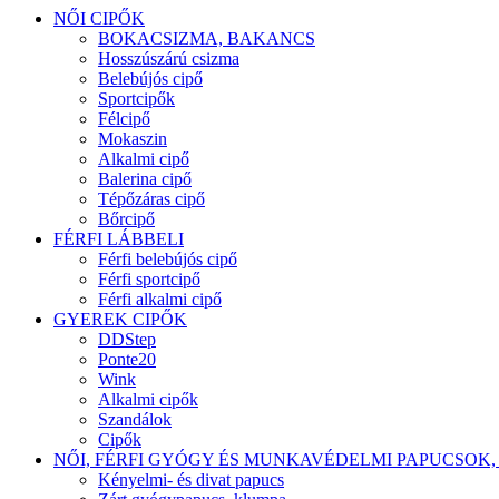
NŐI CIPŐK
BOKACSIZMA, BAKANCS
Hosszúszárú csizma
Belebújós cipő
Sportcipők
Félcipő
Mokaszin
Alkalmi cipő
Balerina cipő
Tépőzáras cipő
Bőrcipő
FÉRFI LÁBBELI
Férfi belebújós cipő
Férfi sportcipő
Férfi alkalmi cipő
GYEREK CIPŐK
DDStep
Ponte20
Wink
Alkalmi cipők
Szandálok
Cipők
NŐI, FÉRFI GYÓGY ÉS MUNKAVÉDELMI PAPUCSOK,
Kényelmi- és divat papucs