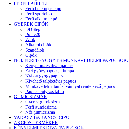
FÉRFI LÁBBELI
Férfi belebújós cipő
Férfi sportcipő
Férfi alkalmi cipő
GYEREK CIPŐK
DDStep
Ponte20
Wink
Alkalmi cipők
Szandálok
Cipők
NŐI, FÉRFI GYÓGY ÉS MUNKAVÉDELMI PAPUCSOK,
Kényelmi- és divat papucs
Zárt gyógypapucs, klumpa
Nyitott gyógypapucs
Kivehető talpbetétes papucs
Munkavédelmi tanúsítvánnyal rendelkező papucs
Papucs bütykös lábra
GUMICSIZMÁK
Gyerek gumicsizma
Férfi gumicsizma
Női gumicsizma
VADÁSZ BAKANCS, CIPŐ
AKCIÓS TERMÉKEK
KÉNYELMI ÉS DIVATPAPUCSOK