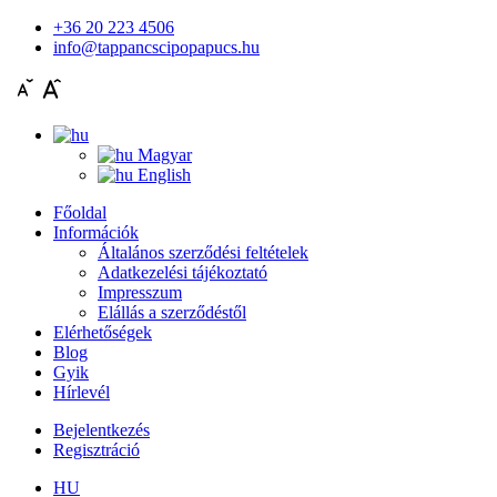
+36 20 223 4506
info@tappancscipopapucs.hu
Magyar
English
Főoldal
Információk
Általános szerződési feltételek
Adatkezelési tájékoztató
Impresszum
Elállás a szerződéstől
Elérhetőségek
Blog
Gyik
Hírlevél
Bejelentkezés
Regisztráció
HU