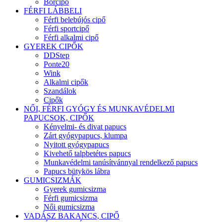
Bőrcipő
FÉRFI LÁBBELI
Férfi belebújós cipő
Férfi sportcipő
Férfi alkalmi cipő
GYEREK CIPŐK
DDStep
Ponte20
Wink
Alkalmi cipők
Szandálok
Cipők
NŐI, FÉRFI GYÓGY ÉS MUNKAVÉDELMI
PAPUCSOK, CIPŐK
Kényelmi- és divat papucs
Zárt gyógypapucs, klumpa
Nyitott gyógypapucs
Kivehető talpbetétes papucs
Munkavédelmi tanúsítvánnyal rendelkező papucs
Papucs bütykös lábra
GUMICSIZMÁK
Gyerek gumicsizma
Férfi gumicsizma
Női gumicsizma
VADÁSZ BAKANCS, CIPŐ