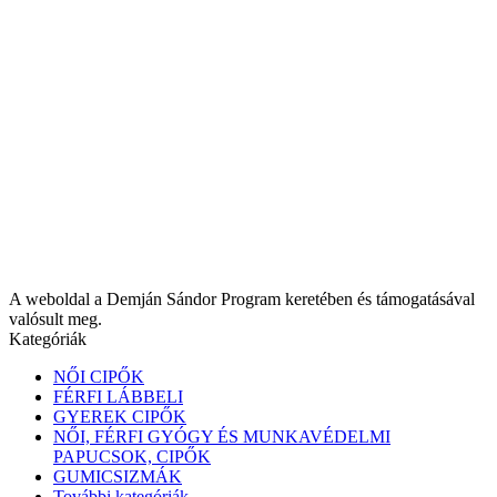
A weboldal a Demján Sándor Program keretében és támogatásával
valósult meg.
Kategóriák
NŐI CIPŐK
FÉRFI LÁBBELI
GYEREK CIPŐK
NŐI, FÉRFI GYÓGY ÉS MUNKAVÉDELMI
PAPUCSOK, CIPŐK
GUMICSIZMÁK
További kategóriák