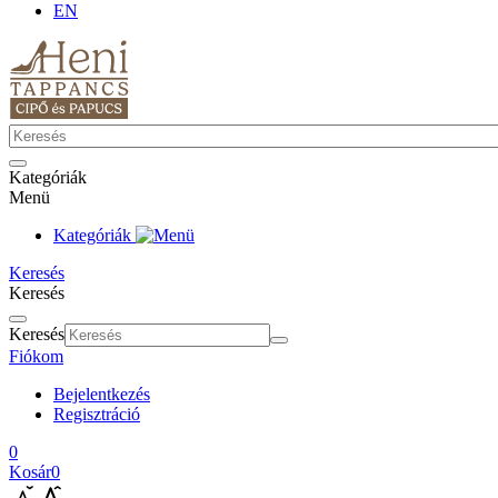
EN
Kategóriák
Menü
Kategóriák
Keresés
Keresés
Keresés
Fiókom
Bejelentkezés
Regisztráció
0
Kosár
0