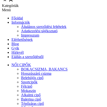
Kategóriák
Menü
Főoldal
Információk
Általános szerződési feltételek
Adatkezelési tájékoztató
Impresszum
Elérhetőségek
Blog
Gyik
Hírlevél
Elállás a szerződéstől
NŐI CIPŐK
BOKACSIZMA, BAKANCS
Hosszúszárú csizma
Belebújós cipő
Sportcipők
Félcipő
Mokaszin
Alkalmi cipő
Balerina cipő
Tépőzáras cipő