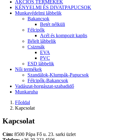
AKCIÓS TERMÉKEK
KÉNYELMI ÉS DIVATPAPUCSOK
Munkavédelmi lábbelik
Bakancsok
Betét nélküli
Félcipők
Acél és kompozit kaplis
Bélelt lábbelik
Csizmák
EVA
PVC
ESD lábbelik
Női termékek
Szandálok-Klumpák-Papucsok
Félcipők-Bakancsok
Vadászat-horgászat-szabadidő
Munkaruha
Főoldal
Kapcsolat
Kapcsolat
Cím:
8500 Pápa Fő u. 23. sarki üzlet
Telefon:
+36 20 223 4506