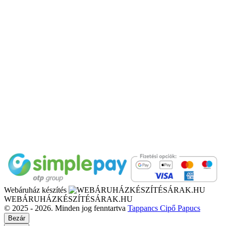
Webáruház készítés
WEBÁRUHÁZKÉSZÍTÉSÁRAK.HU
© 2025 - 2026. Minden jog fenntartva
Tappancs Cipő Papucs
Bezár