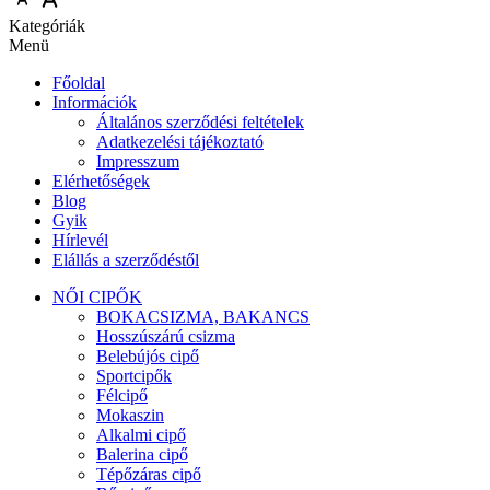
Kategóriák
Menü
Főoldal
Információk
Általános szerződési feltételek
Adatkezelési tájékoztató
Impresszum
Elérhetőségek
Blog
Gyik
Hírlevél
Elállás a szerződéstől
NŐI CIPŐK
BOKACSIZMA, BAKANCS
Hosszúszárú csizma
Belebújós cipő
Sportcipők
Félcipő
Mokaszin
Alkalmi cipő
Balerina cipő
Tépőzáras cipő