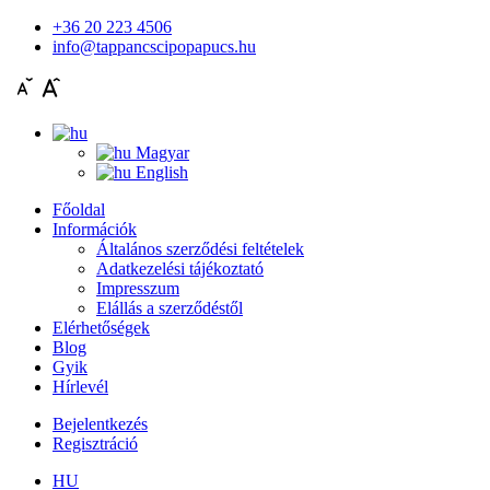
+36 20 223 4506
info@tappancscipopapucs.hu
Magyar
English
Főoldal
Információk
Általános szerződési feltételek
Adatkezelési tájékoztató
Impresszum
Elállás a szerződéstől
Elérhetőségek
Blog
Gyik
Hírlevél
Bejelentkezés
Regisztráció
HU