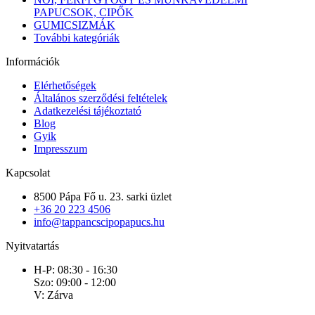
PAPUCSOK, CIPŐK
GUMICSIZMÁK
További kategóriák
Információk
Elérhetőségek
Általános szerződési feltételek
Adatkezelési tájékoztató
Blog
Gyik
Impresszum
Kapcsolat
8500 Pápa Fő u. 23. sarki üzlet
+36 20 223 4506
info@tappancscipopapucs.hu
Nyitvatartás
H-P: 08:30 - 16:30
Szo: 09:00 - 12:00
V: Zárva