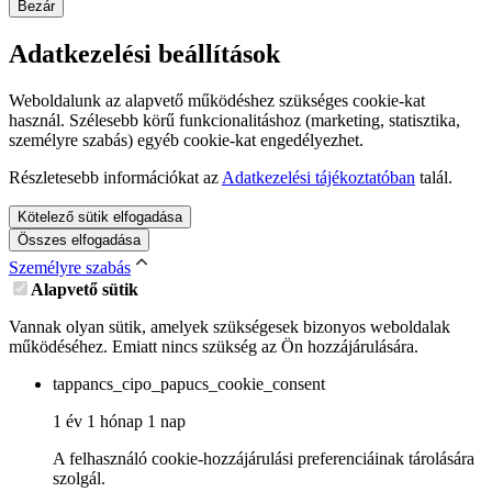
Bezár
Adatkezelési beállítások
Weboldalunk az alapvető működéshez szükséges cookie-kat
használ. Szélesebb körű funkcionalitáshoz (marketing, statisztika,
személyre szabás) egyéb cookie-kat engedélyezhet.
Részletesebb információkat az
Adatkezelési tájékoztatóban
talál.
Kötelező sütik elfogadása
Összes elfogadása
Személyre szabás
Alapvető sütik
Vannak olyan sütik, amelyek szükségesek bizonyos weboldalak
működéséhez. Emiatt nincs szükség az Ön hozzájárulására.
tappancs_cipo_papucs_cookie_consent
1 év 1 hónap 1 nap
A felhasználó cookie-hozzájárulási preferenciáinak tárolására
szolgál.