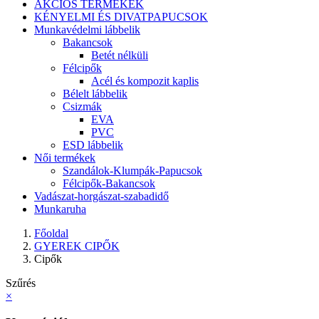
AKCIÓS TERMÉKEK
KÉNYELMI ÉS DIVATPAPUCSOK
Munkavédelmi lábbelik
Bakancsok
Betét nélküli
Félcipők
Acél és kompozit kaplis
Bélelt lábbelik
Csizmák
EVA
PVC
ESD lábbelik
Női termékek
Szandálok-Klumpák-Papucsok
Félcipők-Bakancsok
Vadászat-horgászat-szabadidő
Munkaruha
Főoldal
GYEREK CIPŐK
Cipők
Szűrés
×