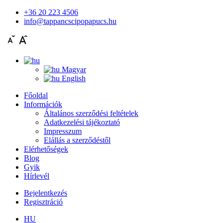
+36 20 223 4506
info@tappancscipopapucs.hu
Magyar
English
Főoldal
Információk
Általános szerződési feltételek
Adatkezelési tájékoztató
Impresszum
Elállás a szerződéstől
Elérhetőségek
Blog
Gyik
Hírlevél
Bejelentkezés
Regisztráció
HU