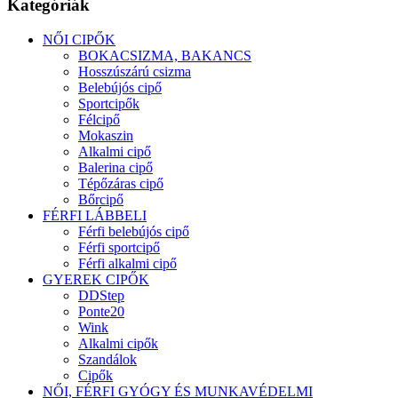
Kategóriák
NŐI CIPŐK
BOKACSIZMA, BAKANCS
Hosszúszárú csizma
Belebújós cipő
Sportcipők
Félcipő
Mokaszin
Alkalmi cipő
Balerina cipő
Tépőzáras cipő
Bőrcipő
FÉRFI LÁBBELI
Férfi belebújós cipő
Férfi sportcipő
Férfi alkalmi cipő
GYEREK CIPŐK
DDStep
Ponte20
Wink
Alkalmi cipők
Szandálok
Cipők
NŐI, FÉRFI GYÓGY ÉS MUNKAVÉDELMI