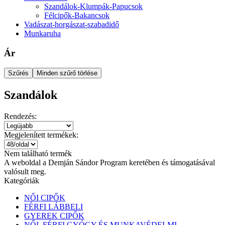
Szandálok-Klumpák-Papucsok
Félcipők-Bakancsok
Vadászat-horgászat-szabadidő
Munkaruha
Ár
Szűrés
Minden szűrő törlése
Szandálok
Rendezés:
Megjelenített termékek:
Nem található termék
A weboldal a Demján Sándor Program keretében és támogatásával
valósult meg.
Kategóriák
NŐI CIPŐK
FÉRFI LÁBBELI
GYEREK CIPŐK
NŐI, FÉRFI GYÓGY ÉS MUNKAVÉDELMI