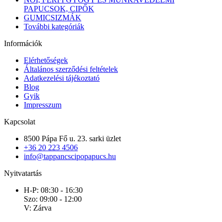
PAPUCSOK, CIPŐK
GUMICSIZMÁK
További kategóriák
Információk
Elérhetőségek
Általános szerződési feltételek
Adatkezelési tájékoztató
Blog
Gyik
Impresszum
Kapcsolat
8500 Pápa Fő u. 23. sarki üzlet
+36 20 223 4506
info@tappancscipopapucs.hu
Nyitvatartás
H-P: 08:30 - 16:30
Szo: 09:00 - 12:00
V: Zárva