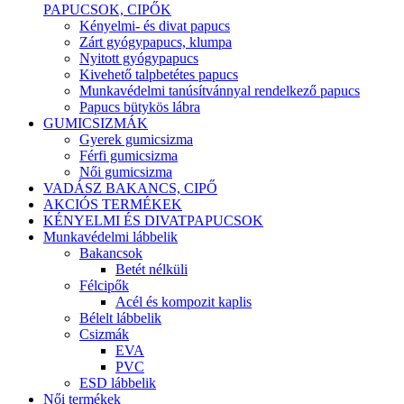
PAPUCSOK, CIPŐK
Kényelmi- és divat papucs
Zárt gyógypapucs, klumpa
Nyitott gyógypapucs
Kivehető talpbetétes papucs
Munkavédelmi tanúsítvánnyal rendelkező papucs
Papucs bütykös lábra
GUMICSIZMÁK
Gyerek gumicsizma
Férfi gumicsizma
Női gumicsizma
VADÁSZ BAKANCS, CIPŐ
AKCIÓS TERMÉKEK
KÉNYELMI ÉS DIVATPAPUCSOK
Munkavédelmi lábbelik
Bakancsok
Betét nélküli
Félcipők
Acél és kompozit kaplis
Bélelt lábbelik
Csizmák
EVA
PVC
ESD lábbelik
Női termékek