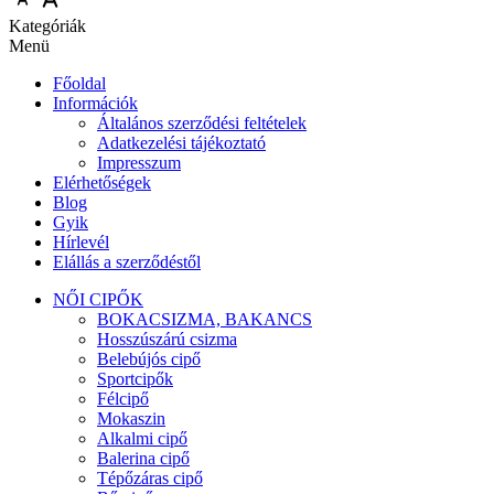
Kategóriák
Menü
Főoldal
Információk
Általános szerződési feltételek
Adatkezelési tájékoztató
Impresszum
Elérhetőségek
Blog
Gyik
Hírlevél
Elállás a szerződéstől
NŐI CIPŐK
BOKACSIZMA, BAKANCS
Hosszúszárú csizma
Belebújós cipő
Sportcipők
Félcipő
Mokaszin
Alkalmi cipő
Balerina cipő
Tépőzáras cipő