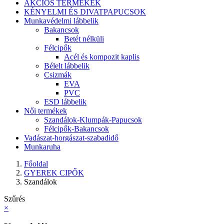
AKCIÓS TERMÉKEK
KÉNYELMI ÉS DIVATPAPUCSOK
Munkavédelmi lábbelik
Bakancsok
Betét nélküli
Félcipők
Acél és kompozit kaplis
Bélelt lábbelik
Csizmák
EVA
PVC
ESD lábbelik
Női termékek
Szandálok-Klumpák-Papucsok
Félcipők-Bakancsok
Vadászat-horgászat-szabadidő
Munkaruha
Főoldal
GYEREK CIPŐK
Szandálok
Szűrés
×