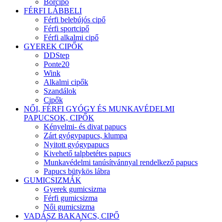
Bőrcipő
FÉRFI LÁBBELI
Férfi belebújós cipő
Férfi sportcipő
Férfi alkalmi cipő
GYEREK CIPŐK
DDStep
Ponte20
Wink
Alkalmi cipők
Szandálok
Cipők
NŐI, FÉRFI GYÓGY ÉS MUNKAVÉDELMI
PAPUCSOK, CIPŐK
Kényelmi- és divat papucs
Zárt gyógypapucs, klumpa
Nyitott gyógypapucs
Kivehető talpbetétes papucs
Munkavédelmi tanúsítvánnyal rendelkező papucs
Papucs bütykös lábra
GUMICSIZMÁK
Gyerek gumicsizma
Férfi gumicsizma
Női gumicsizma
VADÁSZ BAKANCS, CIPŐ