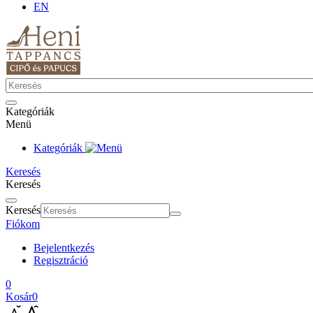
EN
Kategóriák
Menü
Kategóriák
Keresés
Keresés
Keresés
Fiókom
Bejelentkezés
Regisztráció
0
Kosár
0