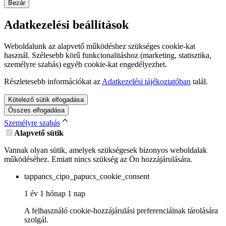
Bezár
Adatkezelési beállítások
Weboldalunk az alapvető működéshez szükséges cookie-kat
használ. Szélesebb körű funkcionalitáshoz (marketing, statisztika,
személyre szabás) egyéb cookie-kat engedélyezhet.
Részletesebb információkat az
Adatkezelési tájékoztatóban
talál.
Kötelező sütik elfogadása
Összes elfogadása
Személyre szabás
Alapvető sütik
Vannak olyan sütik, amelyek szükségesek bizonyos weboldalak
működéséhez. Emiatt nincs szükség az Ön hozzájárulására.
tappancs_cipo_papucs_cookie_consent
1 év 1 hónap 1 nap
A felhasználó cookie-hozzájárulási preferenciáinak tárolására
szolgál.