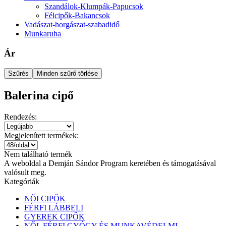
Szandálok-Klumpák-Papucsok
Félcipők-Bakancsok
Vadászat-horgászat-szabadidő
Munkaruha
Ár
Szűrés
Minden szűrő törlése
Balerina cipő
Rendezés:
Megjelenített termékek:
Nem található termék
A weboldal a Demján Sándor Program keretében és támogatásával
valósult meg.
Kategóriák
NŐI CIPŐK
FÉRFI LÁBBELI
GYEREK CIPŐK
NŐI, FÉRFI GYÓGY ÉS MUNKAVÉDELMI