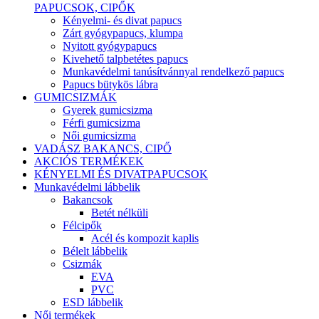
PAPUCSOK, CIPŐK
Kényelmi- és divat papucs
Zárt gyógypapucs, klumpa
Nyitott gyógypapucs
Kivehető talpbetétes papucs
Munkavédelmi tanúsítvánnyal rendelkező papucs
Papucs bütykös lábra
GUMICSIZMÁK
Gyerek gumicsizma
Férfi gumicsizma
Női gumicsizma
VADÁSZ BAKANCS, CIPŐ
AKCIÓS TERMÉKEK
KÉNYELMI ÉS DIVATPAPUCSOK
Munkavédelmi lábbelik
Bakancsok
Betét nélküli
Félcipők
Acél és kompozit kaplis
Bélelt lábbelik
Csizmák
EVA
PVC
ESD lábbelik
Női termékek