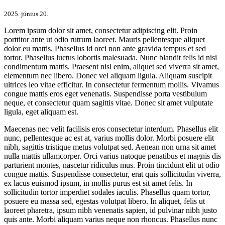
2025. június 20.
Lorem ipsum dolor sit amet, consectetur adipiscing elit. Proin
porttitor ante ut odio rutrum laoreet. Mauris pellentesque aliquet
dolor eu mattis. Phasellus id orci non ante gravida tempus et sed
tortor. Phasellus luctus lobortis malesuada. Nunc blandit felis id nisi
condimentum mattis. Praesent nisl enim, aliquet sed viverra sit amet,
elementum nec libero. Donec vel aliquam ligula. Aliquam suscipit
ultrices leo vitae efficitur. In consectetur fermentum mollis. Vivamus
congue mattis eros eget venenatis. Suspendisse porta vestibulum
neque, et consectetur quam sagittis vitae. Donec sit amet vulputate
ligula, eget aliquam est.
Maecenas nec velit facilisis eros consectetur interdum. Phasellus elit
nunc, pellentesque ac est at, varius mollis dolor. Morbi posuere elit
nibh, sagittis tristique metus volutpat sed. Aenean non urna sit amet
nulla mattis ullamcorper. Orci varius natoque penatibus et magnis dis
parturient montes, nascetur ridiculus mus. Proin tincidunt elit ut odio
congue mattis. Suspendisse consectetur, erat quis sollicitudin viverra,
ex lacus euismod ipsum, in mollis purus est sit amet felis. In
sollicitudin tortor imperdiet sodales iaculis. Phasellus quam tortor,
posuere eu massa sed, egestas volutpat libero. In aliquet, felis ut
laoreet pharetra, ipsum nibh venenatis sapien, id pulvinar nibh justo
quis ante. Morbi aliquam varius neque non rhoncus. Phasellus nunc