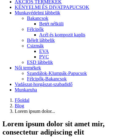
AKCIÓS TERMÉKEK
KÉNYELMI ÉS DIVATPAPUCSOK
Munkavédelmi lábbelik
Bakancsok
Betét nélküli
Félcipők
Acél és kompozit kaplis
Bélelt lábbelik
Csizmák
EVA
PVC
ESD lábbelik
Női termékek
Szandálok-Klumpák-Papucsok
Félcipők-Bakancsok
Vadászat-horgászat-szabadidő
Munkaruha
Főoldal
Blog
Lorem ipsum dolor...
Lorem ipsum dolor sit amet mir,
consectetur adipiscing elit