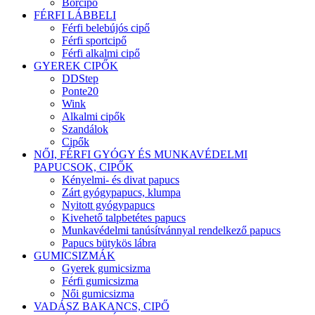
Bőrcipő
FÉRFI LÁBBELI
Férfi belebújós cipő
Férfi sportcipő
Férfi alkalmi cipő
GYEREK CIPŐK
DDStep
Ponte20
Wink
Alkalmi cipők
Szandálok
Cipők
NŐI, FÉRFI GYÓGY ÉS MUNKAVÉDELMI
PAPUCSOK, CIPŐK
Kényelmi- és divat papucs
Zárt gyógypapucs, klumpa
Nyitott gyógypapucs
Kivehető talpbetétes papucs
Munkavédelmi tanúsítvánnyal rendelkező papucs
Papucs bütykös lábra
GUMICSIZMÁK
Gyerek gumicsizma
Férfi gumicsizma
Női gumicsizma
VADÁSZ BAKANCS, CIPŐ