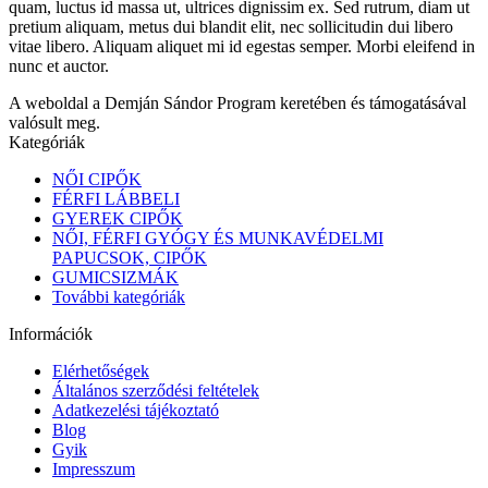
quam, luctus id massa ut, ultrices dignissim ex. Sed rutrum, diam ut
pretium aliquam, metus dui blandit elit, nec sollicitudin dui libero
vitae libero. Aliquam aliquet mi id egestas semper. Morbi eleifend in
nunc et auctor.
A weboldal a Demján Sándor Program keretében és támogatásával
valósult meg.
Kategóriák
NŐI CIPŐK
FÉRFI LÁBBELI
GYEREK CIPŐK
NŐI, FÉRFI GYÓGY ÉS MUNKAVÉDELMI
PAPUCSOK, CIPŐK
GUMICSIZMÁK
További kategóriák
Információk
Elérhetőségek
Általános szerződési feltételek
Adatkezelési tájékoztató
Blog
Gyik
Impresszum