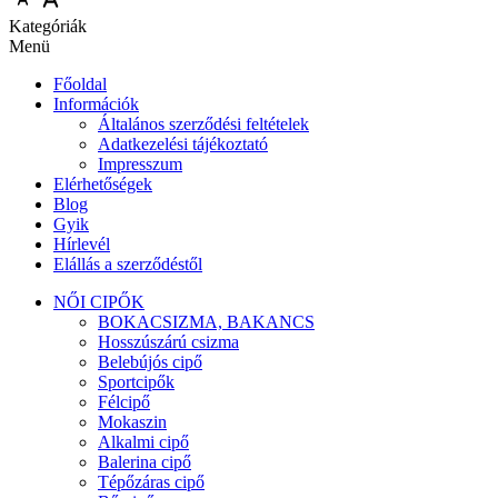
Kategóriák
Menü
Főoldal
Információk
Általános szerződési feltételek
Adatkezelési tájékoztató
Impresszum
Elérhetőségek
Blog
Gyik
Hírlevél
Elállás a szerződéstől
NŐI CIPŐK
BOKACSIZMA, BAKANCS
Hosszúszárú csizma
Belebújós cipő
Sportcipők
Félcipő
Mokaszin
Alkalmi cipő
Balerina cipő
Tépőzáras cipő