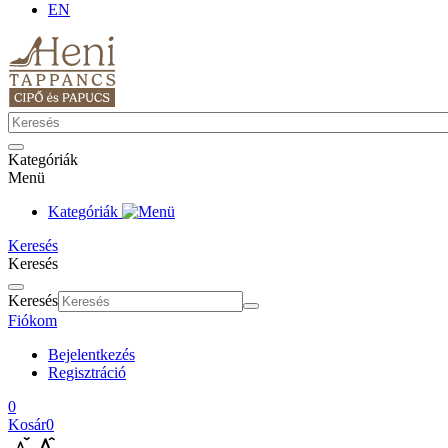
EN
Kategóriák
Menü
Kategóriák
Keresés
Keresés
Keresés
Fiókom
Bejelentkezés
Regisztráció
0
Kosár
0