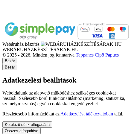
Webáruház készítés
WEBÁRUHÁZKÉSZÍTÉSÁRAK.HU
© 2025 - 2026. Minden jog fenntartva
Tappancs Cipő Papucs
Bezár
Bezár
Adatkezelési beállítások
Weboldalunk az alapvető működéshez szükséges cookie-kat
használ. Szélesebb körű funkcionalitáshoz (marketing, statisztika,
személyre szabás) egyéb cookie-kat engedélyezhet.
Részletesebb információkat az
Adatkezelési tájékoztatóban
talál.
Kötelező sütik elfogadása
Összes elfogadása