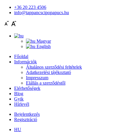
+36 20 223 4506
info@tappancscipopapucs.hu
Magyar
English
Főoldal
Információk
Általános szerződési feltételek
Adatkezelési tájékoztató
Impresszum
Elállás a szerződéstől
Elérhetőségek
Blog
Gyik
Hírlevél
Bejelentkezés
Regisztráció
HU