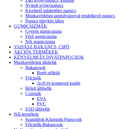
Zárt gyógypapucs, klumpa
Nyitott gyógypapucs
Kivehető talpbetétes papucs
Munkavédelmi tanúsítvánnyal rendelkező papucs
Papucs bütykös lábra
GUMICSIZMÁK
Gyerek gumicsizma
Férfi gumicsizma
Női gumicsizma
VADÁSZ BAKANCS, CIPŐ
AKCIÓS TERMÉKEK
KÉNYELMI ÉS DIVATPAPUCSOK
Munkavédelmi lábbelik
Bakancsok
Betét nélküli
Félcipők
Acél és kompozit kaplis
Bélelt lábbelik
Csizmák
EVA
PVC
ESD lábbelik
Női termékek
Szandálok-Klumpák-Papucsok
Félcipők-Bakancsok