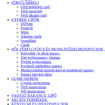
FÉRFI LÁBBELI
Férfi belebújós cipő
Férfi sportcipő
Férfi alkalmi cipő
GYEREK CIPŐK
DDStep
Ponte20
Wink
Alkalmi cipők
Szandálok
Cipők
NŐI, FÉRFI GYÓGY ÉS MUNKAVÉDELMI PAPUCSOK,
Kényelmi- és divat papucs
Zárt gyógypapucs, klumpa
Nyitott gyógypapucs
Kivehető talpbetétes papucs
Munkavédelmi tanúsítvánnyal rendelkező papucs
Papucs bütykös lábra
GUMICSIZMÁK
Gyerek gumicsizma
Férfi gumicsizma
Női gumicsizma
VADÁSZ BAKANCS, CIPŐ
AKCIÓS TERMÉKEK
KÉNYELMI ÉS DIVATPAPUCSOK