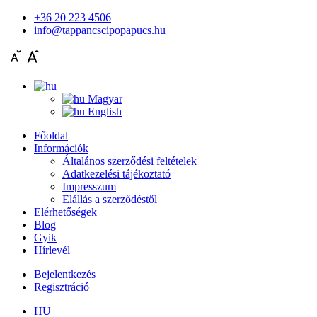
+36 20 223 4506
info@tappancscipopapucs.hu
Magyar
English
Főoldal
Információk
Általános szerződési feltételek
Adatkezelési tájékoztató
Impresszum
Elállás a szerződéstől
Elérhetőségek
Blog
Gyik
Hírlevél
Bejelentkezés
Regisztráció
HU