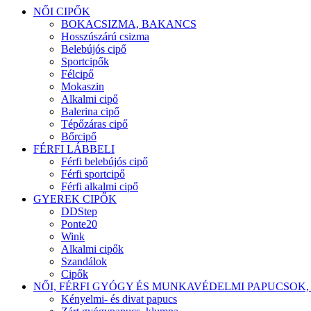
NŐI CIPŐK
BOKACSIZMA, BAKANCS
Hosszúszárú csizma
Belebújós cipő
Sportcipők
Félcipő
Mokaszin
Alkalmi cipő
Balerina cipő
Tépőzáras cipő
Bőrcipő
FÉRFI LÁBBELI
Férfi belebújós cipő
Férfi sportcipő
Férfi alkalmi cipő
GYEREK CIPŐK
DDStep
Ponte20
Wink
Alkalmi cipők
Szandálok
Cipők
NŐI, FÉRFI GYÓGY ÉS MUNKAVÉDELMI PAPUCSOK,
Kényelmi- és divat papucs