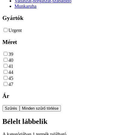
Vadászat-horgászat-szabadidő
Munkaruha
Gyártók
Urgent
Méret
39
40
41
44
45
47
Ár
Szűrés
Minden szűrő törlése
Bélelt lábbelik
A kategóriában
1
termék található