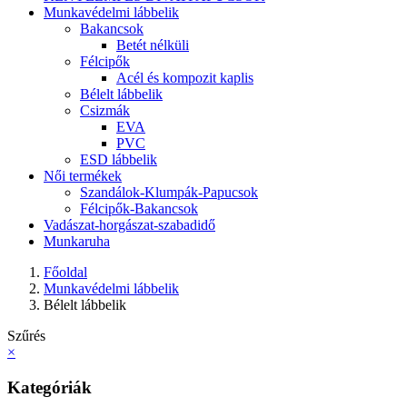
Munkavédelmi lábbelik
Bakancsok
Betét nélküli
Félcipők
Acél és kompozit kaplis
Bélelt lábbelik
Csizmák
EVA
PVC
ESD lábbelik
Női termékek
Szandálok-Klumpák-Papucsok
Félcipők-Bakancsok
Vadászat-horgászat-szabadidő
Munkaruha
Főoldal
Munkavédelmi lábbelik
Bélelt lábbelik
Szűrés
×
Kategóriák