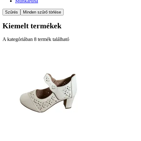
Munkaruha
Szűrés
Minden szűrő törlése
Kiemelt termékek
A kategóriában
8
termék található