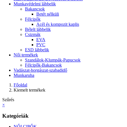
Munkavédelmi lábbelik
Bakancsok
Betét nélküli
Félcipők
Acél és kompozit kaplis
Bélelt lábbelik
Csizmák
EVA
PVC
ESD lábbelik
Női termékek
Szandálok-Klumpák-Papucsok
Félcipők-Bakancsok
Vadászat-horgászat-szabadidő
Munkaruha
Főoldal
Kiemelt termékek
Szűrés
×
Kategóriák
NŐI CIPŐK