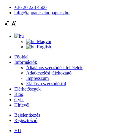
+36 20 223 4506
info@tappancscipopapucs.hu
Magyar
English
Főoldal
Információk
Általános szerződési feltételek
Adatkezelési tájékoztató
Impresszum
Elállás a szerződéstől
Elérhetőségek
Blog
Gyik
Hírlevél
Bejelentkezés
Regisztráció
HU