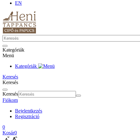
EN
Kategóriák
Menü
Kategóriák
Keresés
Keresés
Keresés
Fiókom
Bejelentkezés
Regisztráció
0
Kosár
0