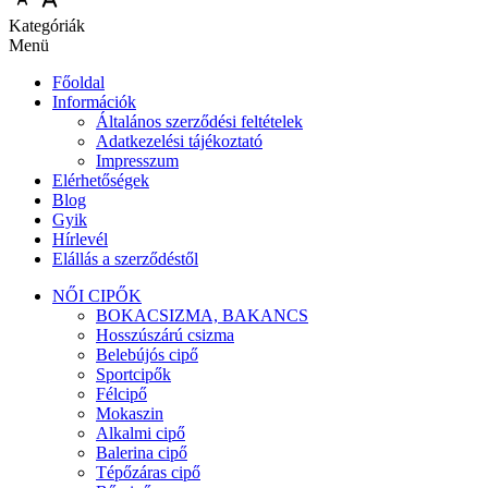
Kategóriák
Menü
Főoldal
Információk
Általános szerződési feltételek
Adatkezelési tájékoztató
Impresszum
Elérhetőségek
Blog
Gyik
Hírlevél
Elállás a szerződéstől
NŐI CIPŐK
BOKACSIZMA, BAKANCS
Hosszúszárú csizma
Belebújós cipő
Sportcipők
Félcipő
Mokaszin
Alkalmi cipő
Balerina cipő
Tépőzáras cipő