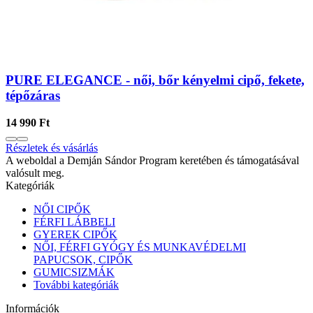
PURE ELEGANCE - női, bőr kényelmi cipő, fekete,
tépőzáras
14 990 Ft
Részletek és vásárlás
A weboldal a Demján Sándor Program keretében és támogatásával
valósult meg.
Kategóriák
NŐI CIPŐK
FÉRFI LÁBBELI
GYEREK CIPŐK
NŐI, FÉRFI GYÓGY ÉS MUNKAVÉDELMI
PAPUCSOK, CIPŐK
GUMICSIZMÁK
További kategóriák
Információk