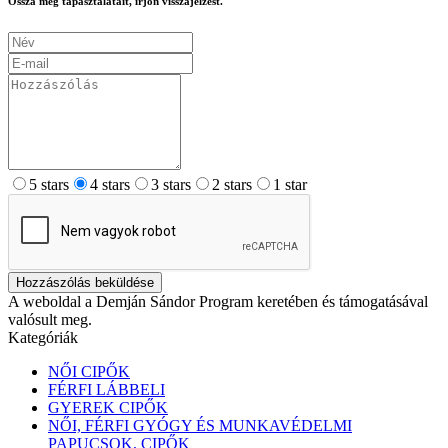
Ossza meg tapasztalatait, írjon visszajelzést.
5 stars
4 stars
3 stars
2 stars
1 star
Hozzászólás beküldése
A weboldal a Demján Sándor Program keretében és támogatásával
valósult meg.
Kategóriák
NŐI CIPŐK
FÉRFI LÁBBELI
GYEREK CIPŐK
NŐI, FÉRFI GYÓGY ÉS MUNKAVÉDELMI
PAPUCSOK, CIPŐK