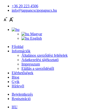
+36 20 223 4506
info@tappancscipopapucs.hu
Magyar
English
Főoldal
Információk
Általános szerződési feltételek
Adatkezelési tájékoztató
Impresszum
Elállás a szerződéstől
Elérhetőségek
Blog
Gyik
Hírlevél
Bejelentkezés
Regisztráció
HU