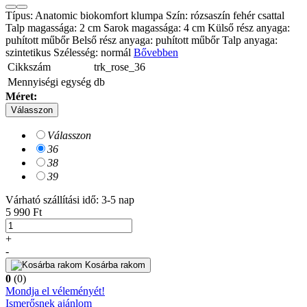
Típus: Anatomic biokomfort klumpa Szín: rózsaszín fehér csattal
Talp magassága: 2 cm Sarok magassága: 4 cm Külső rész anyaga:
puhított műbőr Belső rész anyaga: puhított műbőr Talp anyaga:
szintetikus Szélesség: normál
Bővebben
Cikkszám
trk_rose_36
Mennyiségi egység
db
Méret:
Válasszon
Válasszon
36
38
39
Várható szállítási idő: 3-5 nap
5 990 Ft
+
-
Kosárba rakom
0
(0)
Mondja el véleményét!
Ismerősnek ajánlom