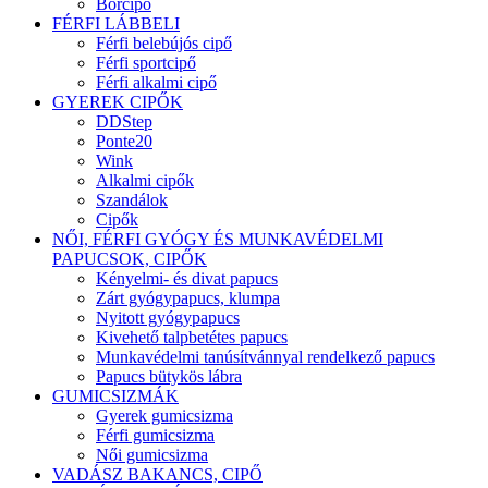
Bőrcipő
FÉRFI LÁBBELI
Férfi belebújós cipő
Férfi sportcipő
Férfi alkalmi cipő
GYEREK CIPŐK
DDStep
Ponte20
Wink
Alkalmi cipők
Szandálok
Cipők
NŐI, FÉRFI GYÓGY ÉS MUNKAVÉDELMI
PAPUCSOK, CIPŐK
Kényelmi- és divat papucs
Zárt gyógypapucs, klumpa
Nyitott gyógypapucs
Kivehető talpbetétes papucs
Munkavédelmi tanúsítvánnyal rendelkező papucs
Papucs bütykös lábra
GUMICSIZMÁK
Gyerek gumicsizma
Férfi gumicsizma
Női gumicsizma
VADÁSZ BAKANCS, CIPŐ