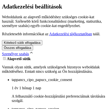
Adatkezelési beállítások
Weboldalunk az alapvető működéshez szükséges cookie-kat
használ. Szélesebb körű funkcionalitáshoz (marketing, statisztika,
személyre szabás) egyéb cookie-kat engedélyezhet.
Részletesebb információkat az
Adatkezelési tájékoztatóban
talál.
Kötelező sütik elfogadása
Összes elfogadása
Személyre szabás
Alapvető sütik
Vannak olyan sütik, amelyek szükségesek bizonyos weboldalak
működéséhez. Emiatt nincs szükség az Ön hozzájárulására.
tappancs_cipo_papucs_cookie_consent
1 év 1 hónap 1 nap
A felhasználó cookie-hozzájárulási preferenciáinak tárolására
szolgál.
tappancs_cipo_papucs_session