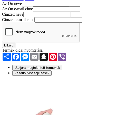
Az Ön neve
Az Ön e-mail címe
Címzett neve
Címzett e-mail címe
Elküld
Termék oldal nyomtatása
Share
Facebook
Messenger
Email
Snapchat
Pinterest
Viber
Utoljára megtekintett termékek
Vásárlói visszajelzések