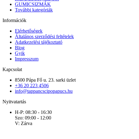
GUMICSIZMÁK
További kategóriák
Információk
Elérhetőségek
Általános szerződési feltételek
Adatkezelési tájékoztató
Blog
Gyik
Impresszum
Kapcsolat
8500 Pápa Fő u. 23. sarki üzlet
+36 20 223 4506
info@tappancscipopapucs.hu
Nyitvatartás
H-P: 08:30 - 16:30
Szo: 09:00 - 12:00
V: Zárva