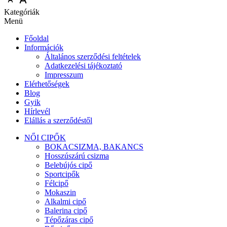
Kategóriák
Menü
Főoldal
Információk
Általános szerződési feltételek
Adatkezelési tájékoztató
Impresszum
Elérhetőségek
Blog
Gyik
Hírlevél
Elállás a szerződéstől
NŐI CIPŐK
BOKACSIZMA, BAKANCS
Hosszúszárú csizma
Belebújós cipő
Sportcipők
Félcipő
Mokaszin
Alkalmi cipő
Balerina cipő
Tépőzáras cipő