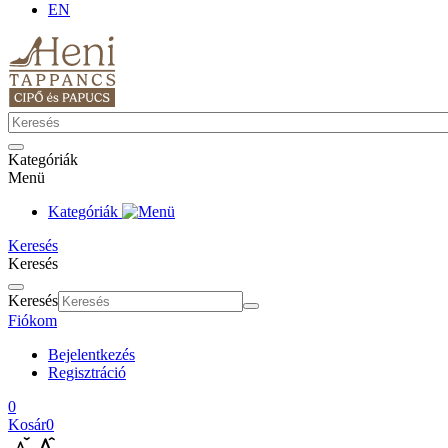
EN
Kategóriák
Menü
Kategóriák
Keresés
Keresés
Keresés
Fiókom
Bejelentkezés
Regisztráció
0
Kosár
0