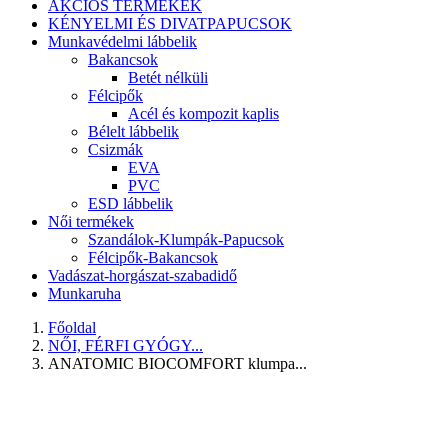
AKCIÓS TERMÉKEK
KÉNYELMI ÉS DIVATPAPUCSOK
Munkavédelmi lábbelik
Bakancsok
Betét nélküli
Félcipők
Acél és kompozit kaplis
Bélelt lábbelik
Csizmák
EVA
PVC
ESD lábbelik
Női termékek
Szandálok-Klumpák-Papucsok
Félcipők-Bakancsok
Vadászat-horgászat-szabadidő
Munkaruha
Főoldal
NŐI, FÉRFI GYÓGY...
ANATOMIC BIOCOMFORT klumpa...