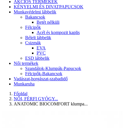
AKCIÓS TERMÉKEK
KÉNYELMI ÉS DIVATPAPUCSOK
Munkavédelmi lábbelik
Bakancsok
Betét nélküli
Félcipők
Acél és kompozit kaplis
Bélelt lábbelik
Csizmák
EVA
PVC
ESD lábbelik
Női termékek
Szandálok-Klumpák-Papucsok
Félcipők-Bakancsok
Vadászat-horgászat-szabadidő
Munkaruha
Főoldal
NŐI, FÉRFI GYÓGY...
ANATOMIC BIOCOMFORT klumpa...