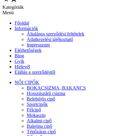
Kategóriák
Menü
Főoldal
Információk
Általános szerződési feltételek
Adatkezelési tájékoztató
Impresszum
Elérhetőségek
Blog
Gyik
Hírlevél
Elállás a szerződéstől
NŐI CIPŐK
BOKACSIZMA, BAKANCS
Hosszúszárú csizma
Belebújós cipő
Sportcipők
Félcipő
Mokaszin
Alkalmi cipő
Balerina cipő
Tépőzáras cipő