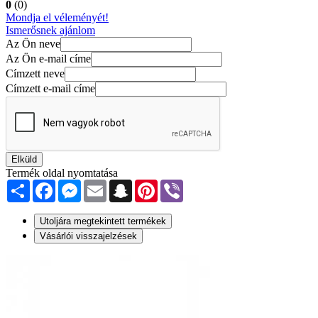
0
(0)
Mondja el véleményét!
Ismerősnek ajánlom
Az Ön neve
Az Ön e-mail címe
Címzett neve
Címzett e-mail címe
Elküld
Termék oldal nyomtatása
Share
Facebook
Messenger
Email
Snapchat
Pinterest
Viber
Utoljára megtekintett termékek
Vásárlói visszajelzések