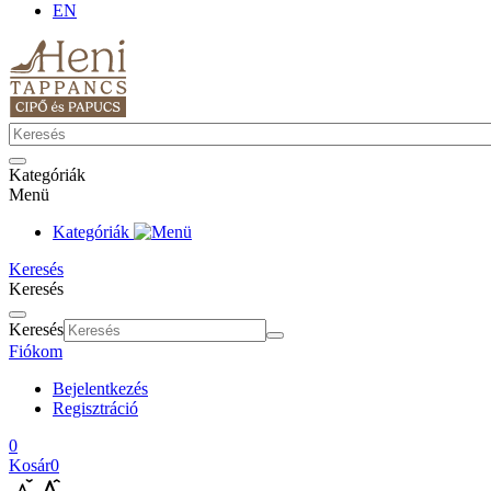
EN
Kategóriák
Menü
Kategóriák
Keresés
Keresés
Keresés
Fiókom
Bejelentkezés
Regisztráció
0
Kosár
0