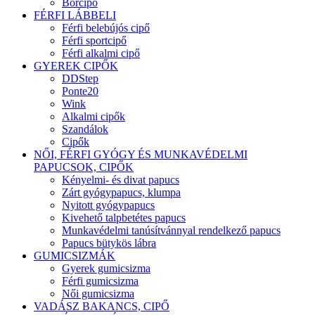
Bőrcipő
FÉRFI LÁBBELI
Férfi belebújós cipő
Férfi sportcipő
Férfi alkalmi cipő
GYEREK CIPŐK
DDStep
Ponte20
Wink
Alkalmi cipők
Szandálok
Cipők
NŐI, FÉRFI GYÓGY ÉS MUNKAVÉDELMI
PAPUCSOK, CIPŐK
Kényelmi- és divat papucs
Zárt gyógypapucs, klumpa
Nyitott gyógypapucs
Kivehető talpbetétes papucs
Munkavédelmi tanúsítvánnyal rendelkező papucs
Papucs bütykös lábra
GUMICSIZMÁK
Gyerek gumicsizma
Férfi gumicsizma
Női gumicsizma
VADÁSZ BAKANCS, CIPŐ