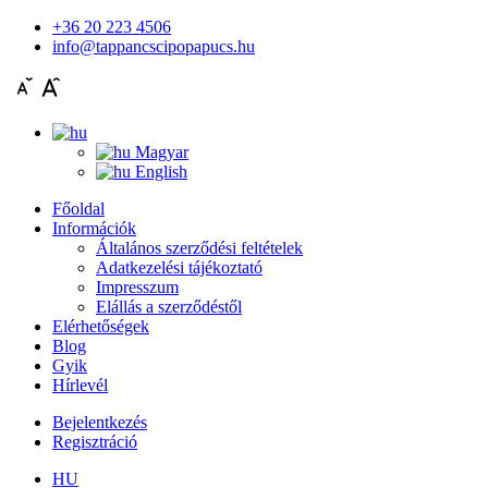
+36 20 223 4506
info@tappancscipopapucs.hu
Magyar
English
Főoldal
Információk
Általános szerződési feltételek
Adatkezelési tájékoztató
Impresszum
Elállás a szerződéstől
Elérhetőségek
Blog
Gyik
Hírlevél
Bejelentkezés
Regisztráció
HU