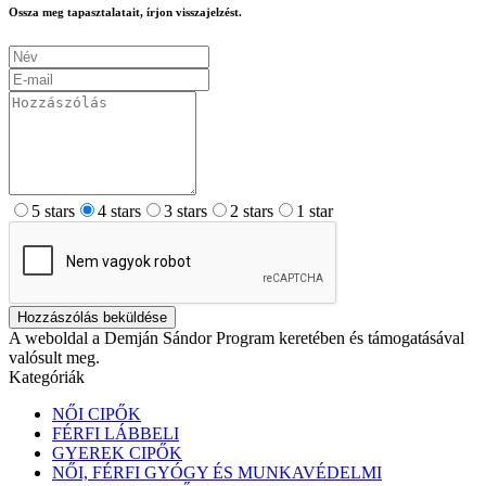
Ossza meg tapasztalatait, írjon visszajelzést.
5 stars
4 stars
3 stars
2 stars
1 star
Hozzászólás beküldése
A weboldal a Demján Sándor Program keretében és támogatásával
valósult meg.
Kategóriák
NŐI CIPŐK
FÉRFI LÁBBELI
GYEREK CIPŐK
NŐI, FÉRFI GYÓGY ÉS MUNKAVÉDELMI