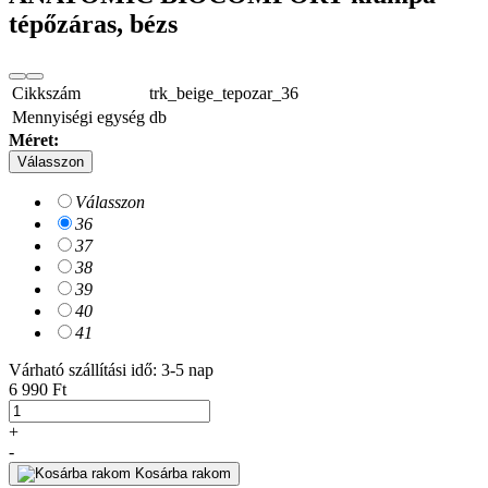
tépőzáras, bézs
Cikkszám
trk_beige_tepozar_36
Mennyiségi egység
db
Méret:
Válasszon
Válasszon
36
37
38
39
40
41
Várható szállítási idő: 3-5 nap
6 990 Ft
+
-
Kosárba rakom