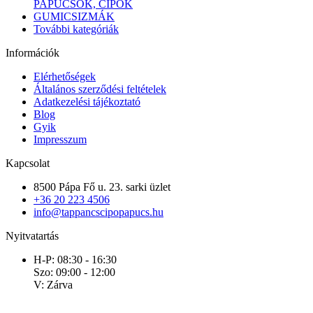
PAPUCSOK, CIPŐK
GUMICSIZMÁK
További kategóriák
Információk
Elérhetőségek
Általános szerződési feltételek
Adatkezelési tájékoztató
Blog
Gyik
Impresszum
Kapcsolat
8500 Pápa Fő u. 23. sarki üzlet
+36 20 223 4506
info@tappancscipopapucs.hu
Nyitvatartás
H-P: 08:30 - 16:30
Szo: 09:00 - 12:00
V: Zárva