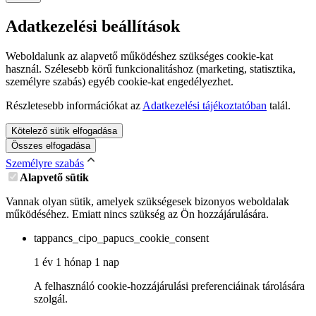
Adatkezelési beállítások
Weboldalunk az alapvető működéshez szükséges cookie-kat
használ. Szélesebb körű funkcionalitáshoz (marketing, statisztika,
személyre szabás) egyéb cookie-kat engedélyezhet.
Részletesebb információkat az
Adatkezelési tájékoztatóban
talál.
Kötelező sütik elfogadása
Összes elfogadása
Személyre szabás
Alapvető sütik
Vannak olyan sütik, amelyek szükségesek bizonyos weboldalak
működéséhez. Emiatt nincs szükség az Ön hozzájárulására.
tappancs_cipo_papucs_cookie_consent
1 év 1 hónap 1 nap
A felhasználó cookie-hozzájárulási preferenciáinak tárolására
szolgál.