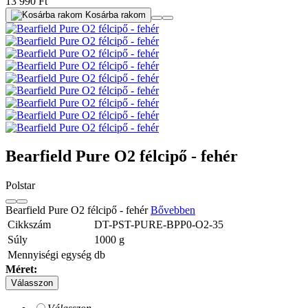
13 990 Ft
Kosárba rakom
Bearfield Pure O2 félcipő - fehér
Polstar
Bearfield Pure O2 félcipő - fehér
Bővebben
Cikkszám
DT-PST-PURE-BPP0-O2-35
Súly
1000
g
Mennyiségi egység
db
Méret:
Válasszon