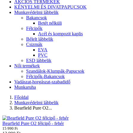
AKCIÓS TERMÉKEK
KÉNYELMI ÉS DIVATPAPUCSOK
Munkavédelmi lábbelik
Bakancsok
Betét nélküli
Félcipők
Acél és kompozit kaplis
Bélelt lábbelik
Csizmák
EVA
PVC
ESD lábbelik
Női termékek
Szandálok-Klumpák-Papucsok
Félcipők-Bakancsok
Vadászat-horgászat-szabadidő
Munkaruha
Főoldal
Munkavédelmi lábbelik
Bearfield Pure O2...
Bearfield Pure O2 félcipő - fehér
15 990 Ft