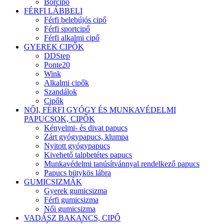
Bőrcipő
FÉRFI LÁBBELI
Férfi belebújós cipő
Férfi sportcipő
Férfi alkalmi cipő
GYEREK CIPŐK
DDStep
Ponte20
Wink
Alkalmi cipők
Szandálok
Cipők
NŐI, FÉRFI GYÓGY ÉS MUNKAVÉDELMI
PAPUCSOK, CIPŐK
Kényelmi- és divat papucs
Zárt gyógypapucs, klumpa
Nyitott gyógypapucs
Kivehető talpbetétes papucs
Munkavédelmi tanúsítvánnyal rendelkező papucs
Papucs bütykös lábra
GUMICSIZMÁK
Gyerek gumicsizma
Férfi gumicsizma
Női gumicsizma
VADÁSZ BAKANCS, CIPŐ