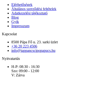
Elérhetőségek
Általános szerződési feltételek
Adatkezelési tájékoztató
Blog
Gyik
Impresszum
Kapcsolat
8500 Pápa Fő u. 23. sarki üzlet
+36 20 223 4506
info@tappancscipopapucs.hu
Nyitvatartás
H-P: 08:30 - 16:30
Szo: 09:00 - 12:00
V: Zárva