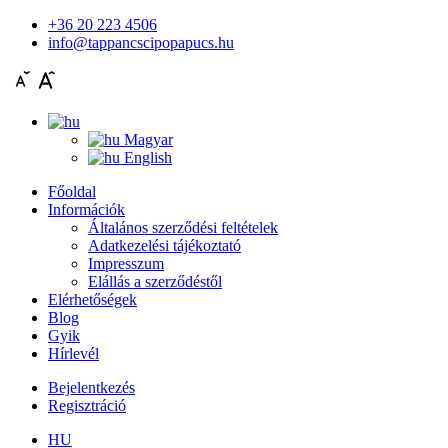
+36 20 223 4506
info@tappancscipopapucs.hu
Magyar
English
Főoldal
Információk
Általános szerződési feltételek
Adatkezelési tájékoztató
Impresszum
Elállás a szerződéstől
Elérhetőségek
Blog
Gyik
Hírlevél
Bejelentkezés
Regisztráció
HU