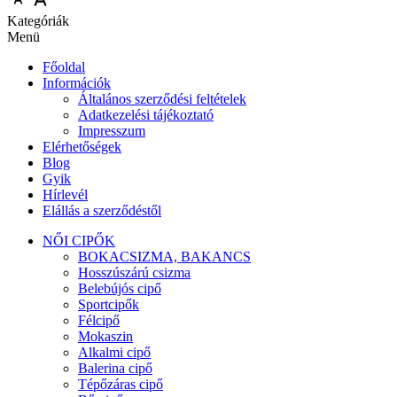
Kategóriák
Menü
Főoldal
Információk
Általános szerződési feltételek
Adatkezelési tájékoztató
Impresszum
Elérhetőségek
Blog
Gyik
Hírlevél
Elállás a szerződéstől
NŐI CIPŐK
BOKACSIZMA, BAKANCS
Hosszúszárú csizma
Belebújós cipő
Sportcipők
Félcipő
Mokaszin
Alkalmi cipő
Balerina cipő
Tépőzáras cipő