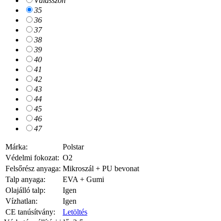
Válasszon
35
36
37
38
39
40
41
42
43
44
45
46
47
Márka:
Polstar
Védelmi fokozat:
O2
Felsőrész anyaga:
Mikroszál + PU bevonat
Talp anyaga:
EVA + Gumi
Olajálló talp:
Igen
Vízhatlan:
Igen
CE tanúsítvány:
Letöltés