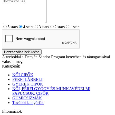
5 stars
4 stars
3 stars
2 stars
1 star
Hozzászólás beküldése
A weboldal a Demján Sándor Program keretében és támogatásával
valósult meg.
Kategóriák
NŐI CIPŐK
FÉRFI LÁBBELI
GYEREK CIPŐK
NŐI, FÉRFI GYÓGY ÉS MUNKAVÉDELMI
PAPUCSOK, CIPŐK
GUMICSIZMÁK
További kategóriák
Információk