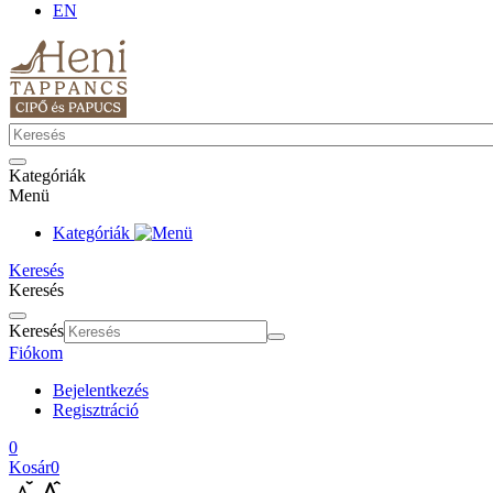
EN
Kategóriák
Menü
Kategóriák
Keresés
Keresés
Keresés
Fiókom
Bejelentkezés
Regisztráció
0
Kosár
0