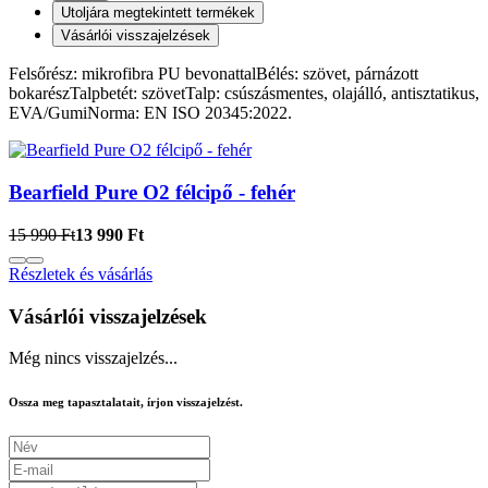
Utoljára megtekintett termékek
Vásárlói visszajelzések
Felsőrész: mikrofibra PU bevonattalBélés: szövet, párnázott
bokarészTalpbetét: szövetTalp: csúszásmentes, olajálló, antisztatikus,
EVA/GumiNorma: EN ISO 20345:2022.
Bearfield Pure O2 félcipő - fehér
15 990 Ft
13 990 Ft
Részletek és vásárlás
Vásárlói visszajelzések
Még nincs visszajelzés...
Ossza meg tapasztalatait, írjon visszajelzést.