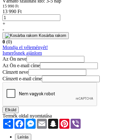
Várható szállítási idő: 3-5 nap
15 990 Ft
13 990 Ft
+
-
Kosárba rakom
0
(0)
Mondja el véleményét!
Ismerősnek ajánlom
Az Ön neve
Az Ön e-mail címe
Címzett neve
Címzett e-mail címe
Elküld
Termék oldal nyomtatása
Share
Facebook
Messenger
Email
Snapchat
Pinterest
Viber
Leírás