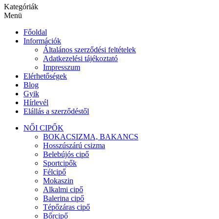
Kategóriák
Menü
Főoldal
Információk
Általános szerződési feltételek
Adatkezelési tájékoztató
Impresszum
Elérhetőségek
Blog
Gyik
Hírlevél
Elállás a szerződéstől
NŐI CIPŐK
BOKACSIZMA, BAKANCS
Hosszúszárú csizma
Belebújós cipő
Sportcipők
Félcipő
Mokaszin
Alkalmi cipő
Balerina cipő
Tépőzáras cipő
Bőrcipő