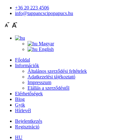
+36 20 223 4506
info@tappancscipopapucs.hu
Magyar
English
Főoldal
Információk
Általános szerződési feltételek
Adatkezelési tájékoztató
Impresszum
Elállás a szerződéstől
Elérhetőségek
Blog
Gyik
Hírlevél
Bejelentkezés
Regisztráció
HU