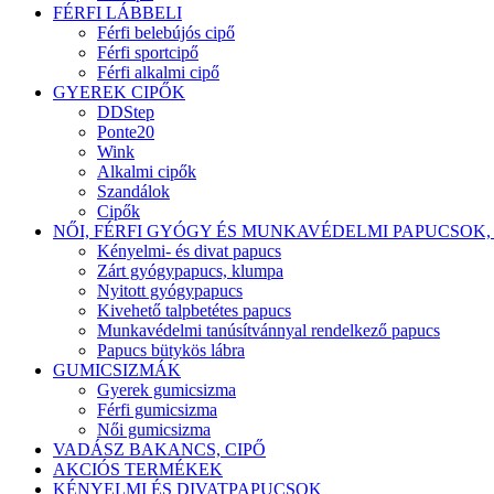
FÉRFI LÁBBELI
Férfi belebújós cipő
Férfi sportcipő
Férfi alkalmi cipő
GYEREK CIPŐK
DDStep
Ponte20
Wink
Alkalmi cipők
Szandálok
Cipők
NŐI, FÉRFI GYÓGY ÉS MUNKAVÉDELMI PAPUCSOK,
Kényelmi- és divat papucs
Zárt gyógypapucs, klumpa
Nyitott gyógypapucs
Kivehető talpbetétes papucs
Munkavédelmi tanúsítvánnyal rendelkező papucs
Papucs bütykös lábra
GUMICSIZMÁK
Gyerek gumicsizma
Férfi gumicsizma
Női gumicsizma
VADÁSZ BAKANCS, CIPŐ
AKCIÓS TERMÉKEK
KÉNYELMI ÉS DIVATPAPUCSOK