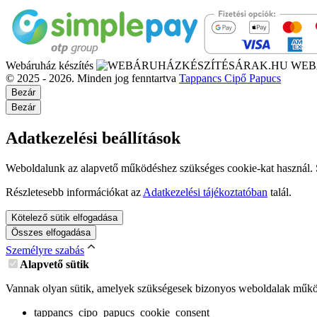
Webáruház készítés
WEB
© 2025 - 2026. Minden jog fenntartva
Tappancs Cipő Papucs
Bezár
Bezár
Adatkezelési beállítások
Weboldalunk az alapvető működéshez szükséges cookie-kat használ. Sz
Részletesebb információkat az
Adatkezelési tájékoztatóban
talál.
Kötelező sütik elfogadása
Összes elfogadása
Személyre szabás
Alapvető sütik
Vannak olyan sütik, amelyek szükségesek bizonyos weboldalak működ
tappancs_cipo_papucs_cookie_consent