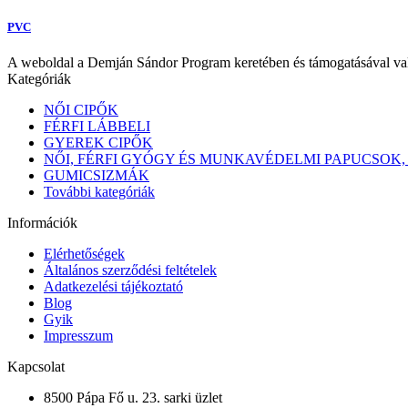
PVC
A weboldal a Demján Sándor Program keretében és támogatásával va
Kategóriák
NŐI CIPŐK
FÉRFI LÁBBELI
GYEREK CIPŐK
NŐI, FÉRFI GYÓGY ÉS MUNKAVÉDELMI PAPUCSOK,
GUMICSIZMÁK
További kategóriák
Információk
Elérhetőségek
Általános szerződési feltételek
Adatkezelési tájékoztató
Blog
Gyik
Impresszum
Kapcsolat
8500 Pápa Fő u. 23. sarki üzlet