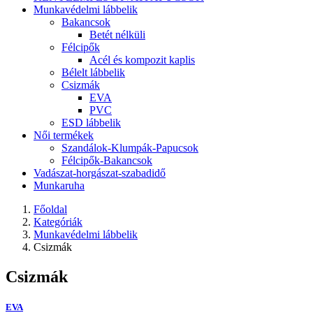
Munkavédelmi lábbelik
Bakancsok
Betét nélküli
Félcipők
Acél és kompozit kaplis
Bélelt lábbelik
Csizmák
EVA
PVC
ESD lábbelik
Női termékek
Szandálok-Klumpák-Papucsok
Félcipők-Bakancsok
Vadászat-horgászat-szabadidő
Munkaruha
Főoldal
Kategóriák
Munkavédelmi lábbelik
Csizmák
Csizmák
EVA