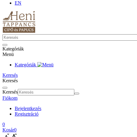
EN
Kategóriák
Menü
Kategóriák
Keresés
Keresés
Keresés
Fiókom
Bejelentkezés
Regisztráció
0
Kosár
0