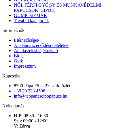
NŐI, FÉRFI GYÓGY ÉS MUNKAVÉDELMI
PAPUCSOK, CIPŐK
GUMICSIZMÁK
További kategóriák
Információk
Elérhetőségek
Általános szerződési feltételek
Adatkezelési tájékoztató
Blog
Gyik
Impresszum
Kapcsolat
8500 Pápa Fő u. 23. sarki üzlet
+36 20 223 4506
info@tappancscipopapucs.hu
Nyitvatartás
H-P: 08:30 - 16:30
Szo: 09:00 - 12:00
V: Zárva