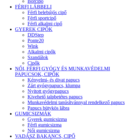
Bőrcipő
FÉRFI LÁBBELI
Férfi belebújós cipő
Férfi sportcipő
Férfi alkalmi cipő
GYEREK CIPŐK
DDStep
Ponte20
Wink
Alkalmi cipők
Szandálok
Cipők
NŐI, FÉRFI GYÓGY ÉS MUNKAVÉDELMI
PAPUCSOK, CIPŐK
Kényelmi- és divat papucs
Zárt gyógypapucs, klumpa
Nyitott gyógypapucs
Kivehető talpbetétes papucs
Munkavédelmi tanúsítvánnyal rendelkező papucs
Papucs bütykös lábra
GUMICSIZMÁK
Gyerek gumicsizma
Férfi gumicsizma
Női gumicsizma
VADÁSZ BAKANCS, CIPŐ