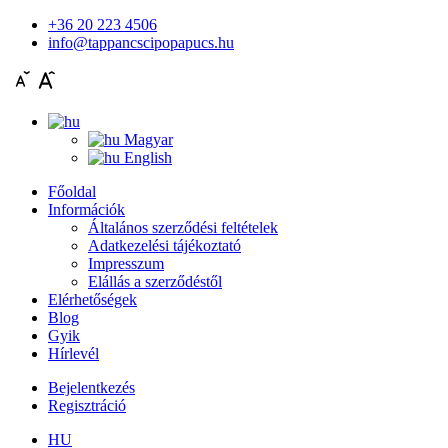
+36 20 223 4506
info@tappancscipopapucs.hu
Magyar
English
Főoldal
Információk
Általános szerződési feltételek
Adatkezelési tájékoztató
Impresszum
Elállás a szerződéstől
Elérhetőségek
Blog
Gyik
Hírlevél
Bejelentkezés
Regisztráció
HU