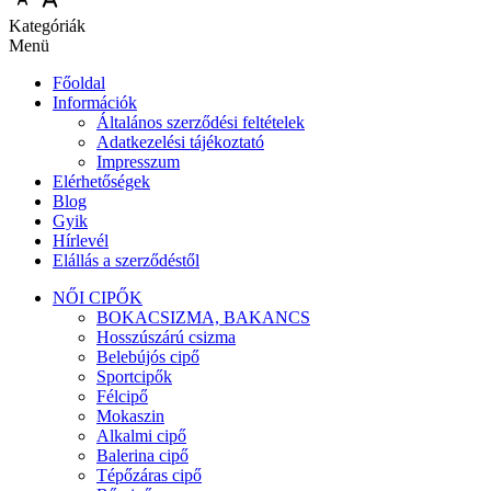
Kategóriák
Menü
Főoldal
Információk
Általános szerződési feltételek
Adatkezelési tájékoztató
Impresszum
Elérhetőségek
Blog
Gyik
Hírlevél
Elállás a szerződéstől
NŐI CIPŐK
BOKACSIZMA, BAKANCS
Hosszúszárú csizma
Belebújós cipő
Sportcipők
Félcipő
Mokaszin
Alkalmi cipő
Balerina cipő
Tépőzáras cipő