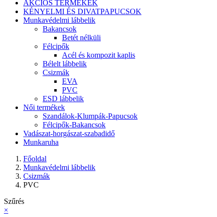
AKCIÓS TERMÉKEK
KÉNYELMI ÉS DIVATPAPUCSOK
Munkavédelmi lábbelik
Bakancsok
Betét nélküli
Félcipők
Acél és kompozit kaplis
Bélelt lábbelik
Csizmák
EVA
PVC
ESD lábbelik
Női termékek
Szandálok-Klumpák-Papucsok
Félcipők-Bakancsok
Vadászat-horgászat-szabadidő
Munkaruha
Főoldal
Munkavédelmi lábbelik
Csizmák
PVC
Szűrés
×