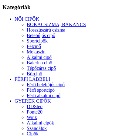
Kategóriák
NŐI CIPŐK
BOKACSIZMA, BAKANCS
Hosszúszárú csizma
Belebújós cipő
Sportcipők
Félcipő
Mokaszin
Alkalmi cipő
Balerina cipő
Tépőzáras cipő
Bőrcipő
FÉRFI LÁBBELI
Férfi belebújós cipő
Férfi sportcipő
Férfi alkalmi cipő
GYEREK CIPŐK
DDStep
Ponte20
Wink
Alkalmi cipők
Szandálok
Cipők