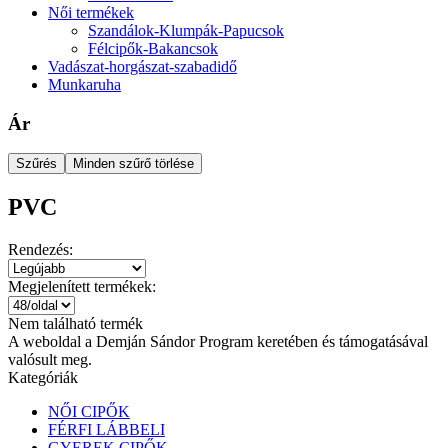
Női termékek
Szandálok-Klumpák-Papucsok
Félcipők-Bakancsok
Vadászat-horgászat-szabadidő
Munkaruha
Ár
Szűrés
Minden szűrő törlése
PVC
Rendezés:
Megjelenített termékek:
Nem található termék
A weboldal a Demján Sándor Program keretében és támogatásával
valósult meg.
Kategóriák
NŐI CIPŐK
FÉRFI LÁBBELI
GYEREK CIPŐK