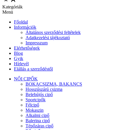
Kategóriák
Menü
Főoldal
Információk
Általános szerződési feltételek
Adatkezelési tájékoztató
Impresszum
Elérhetőségek
Blog
Gyik
Hírlevél
Elállás a szerződéstől
NŐI CIPŐK
BOKACSIZMA, BAKANCS
Hosszúszárú csizma
Belebújós cipő
Sportcipők
Félcipő
Mokaszin
Alkalmi cipő
Balerina cipő
Tépőzáras cipő