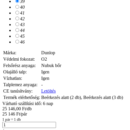
39
40
41
42
43
44
45
46
Márka:
Dunlop
Védelmi fokozat:
O2
Felsőrész anyaga:
Nubuk bőr
Olajálló talp:
Igen
Vízhatlan:
Igen
Talplemez anyaga:
-
CE tanúsítvány:
Letöltés
Termék elérhetőség:
Beérkezés alatt (2 db), Beérkezés alatt (3 db)
Várható szállítási idő: 6 nap
25 146,00 Ft/db
25 146 Ft/pár
1 pár = 1 db