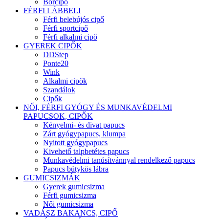
Bőrcipő
FÉRFI LÁBBELI
Férfi belebújós cipő
Férfi sportcipő
Férfi alkalmi cipő
GYEREK CIPŐK
DDStep
Ponte20
Wink
Alkalmi cipők
Szandálok
Cipők
NŐI, FÉRFI GYÓGY ÉS MUNKAVÉDELMI
PAPUCSOK, CIPŐK
Kényelmi- és divat papucs
Zárt gyógypapucs, klumpa
Nyitott gyógypapucs
Kivehető talpbetétes papucs
Munkavédelmi tanúsítvánnyal rendelkező papucs
Papucs bütykös lábra
GUMICSIZMÁK
Gyerek gumicsizma
Férfi gumicsizma
Női gumicsizma
VADÁSZ BAKANCS, CIPŐ