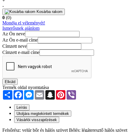
+
-
Kosárba rakom
0
(0)
Mondja el véleményét!
Ismerősnek ajánlom
Az Ön neve
Az Ön e-mail címe
Címzett neve
Címzett e-mail címe
Elküld
Termék oldal nyomtatása
Share
Facebook
Messenger
Email
Snapchat
Pinterest
Viber
Leírás
Utoljára megtekintett termékek
Vásárlói visszajelzések
Felsőrész: velúr bőr és hálós szövet Bélés: légáteresztő hálós szövet