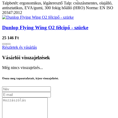
Talpbetét: ergonomikus, légáteresztő Talp: csúszásmentes, olajálló,
antisztatikus, EVA/gumi, 300 fokig hőálló (HRO) Norma: EN ISO
20347:2012
Dunlop Flying Wing O2 félcipő - szürke
25 146 Ft
Részletek és vásárlás
Vásárlói visszajelzések
Még nincs visszajelzés...
Ossza meg tapasztalatait, írjon visszajelzést.