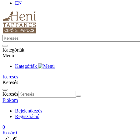
EN
Kategóriák
Menü
Kategóriák
Keresés
Keresés
Keresés
Fiókom
Bejelentkezés
Regisztráció
0
Kosár
0