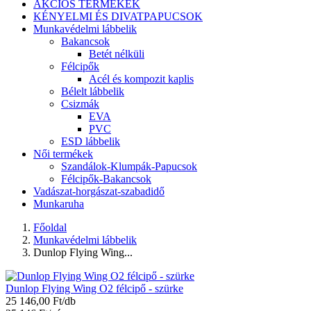
AKCIÓS TERMÉKEK
KÉNYELMI ÉS DIVATPAPUCSOK
Munkavédelmi lábbelik
Bakancsok
Betét nélküli
Félcipők
Acél és kompozit kaplis
Bélelt lábbelik
Csizmák
EVA
PVC
ESD lábbelik
Női termékek
Szandálok-Klumpák-Papucsok
Félcipők-Bakancsok
Vadászat-horgászat-szabadidő
Munkaruha
Főoldal
Munkavédelmi lábbelik
Dunlop Flying Wing...
Dunlop Flying Wing O2 félcipő - szürke
25 146,00 Ft/db