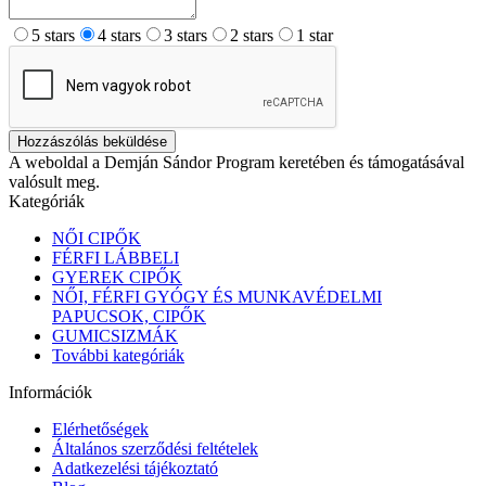
5 stars
4 stars
3 stars
2 stars
1 star
Hozzászólás beküldése
A weboldal a Demján Sándor Program keretében és támogatásával
valósult meg.
Kategóriák
NŐI CIPŐK
FÉRFI LÁBBELI
GYEREK CIPŐK
NŐI, FÉRFI GYÓGY ÉS MUNKAVÉDELMI
PAPUCSOK, CIPŐK
GUMICSIZMÁK
További kategóriák
Információk
Elérhetőségek
Általános szerződési feltételek
Adatkezelési tájékoztató