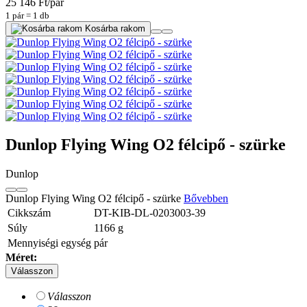
25 146 Ft/pár
1 pár = 1 db
Kosárba rakom
Dunlop Flying Wing O2 félcipő - szürke
Dunlop
Dunlop Flying Wing O2 félcipő - szürke
Bővebben
Cikkszám
DT-KIB-DL-0203003-39
Súly
1166
g
Mennyiségi egység
pár
Méret:
Válasszon
Válasszon