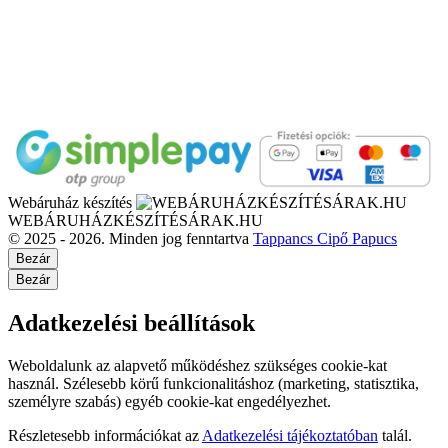
Webáruház készítés
WEBÁRUHÁZKÉSZÍTÉSÁRAK.HU
© 2025 - 2026. Minden jog fenntartva
Tappancs Cipő Papucs
Bezár
Bezár
Adatkezelési beállítások
Weboldalunk az alapvető működéshez szükséges cookie-kat
használ. Szélesebb körű funkcionalitáshoz (marketing, statisztika,
személyre szabás) egyéb cookie-kat engedélyezhet.
Részletesebb információkat az
Adatkezelési tájékoztatóban
talál.