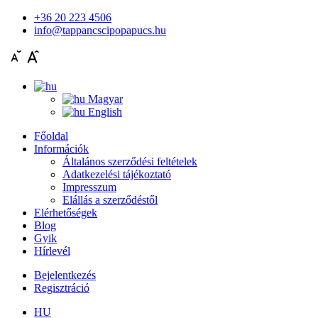
+36 20 223 4506
info@tappancscipopapucs.hu
Magyar
English
Főoldal
Információk
Általános szerződési feltételek
Adatkezelési tájékoztató
Impresszum
Elállás a szerződéstől
Elérhetőségek
Blog
Gyik
Hírlevél
Bejelentkezés
Regisztráció
HU