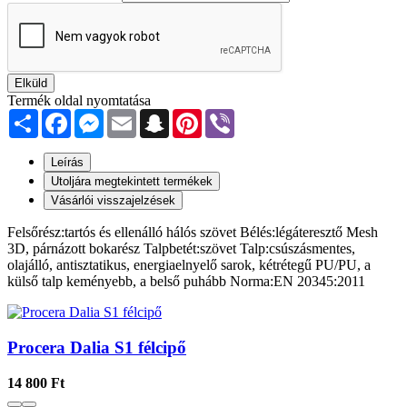
Elküld
Termék oldal nyomtatása
Share
Facebook
Messenger
Email
Snapchat
Pinterest
Viber
Leírás
Utoljára megtekintett termékek
Vásárlói visszajelzések
Felsőrész:tartós és ellenálló hálós szövet Bélés:légáteresztő Mesh
3D, párnázott bokarész Talpbetét:szövet Talp:csúszásmentes,
olajálló, antisztatikus, energiaelnyelő sarok, kétrétegű PU/PU, a
külső talp keményebb, a belső puhább Norma:EN 20345:2011
Procera Dalia S1 félcipő
14 800 Ft