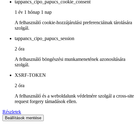
tappancs_cipo_papucs_cookie_consent
1 év 1 hónap 1 nap
A felhasználó cookie-hozzájárulási preferenciáinak tárolására
szolgál.
tappancs_cipo_papucs_session
2 óra
A felhasználó böngészési munkamenetének azonosítására
szolgál.
XSRF-TOKEN
2 óra
A felhasználó és a weboldalunk védelmére szolgál a cross-site
request forgery támadások ellen.
Részletek
Beállítások mentése