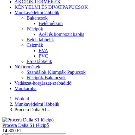
AKCIÓS TERMÉKEK
KÉNYELMI ÉS DIVATPAPUCSOK
Munkavédelmi lábbelik
Bakancsok
Betét nélküli
Félcipők
Acél és kompozit kaplis
Bélelt lábbelik
Csizmák
EVA
PVC
ESD lábbelik
Női termékek
Szandálok-Klumpák-Papucsok
Félcipők-Bakancsok
Vadászat-horgászat-szabadidő
Munkaruha
Főoldal
Munkavédelmi lábbelik
Procera Dalia S1...
Procera Dalia S1 félcipő
14 800 Ft