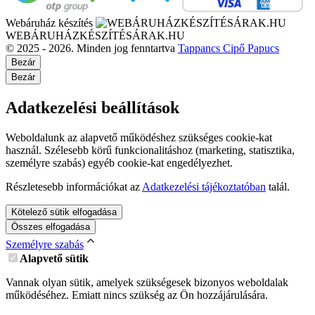
Webáruház készítés
WEBÁRUHÁZKÉSZÍTÉSÁRAK.HU
© 2025 - 2026. Minden jog fenntartva
Tappancs Cipő Papucs
Bezár
Bezár
Adatkezelési beállítások
Weboldalunk az alapvető működéshez szükséges cookie-kat
használ. Szélesebb körű funkcionalitáshoz (marketing, statisztika,
személyre szabás) egyéb cookie-kat engedélyezhet.
Részletesebb információkat az
Adatkezelési tájékoztatóban
talál.
Kötelező sütik elfogadása
Összes elfogadása
Személyre szabás
Alapvető sütik
Vannak olyan sütik, amelyek szükségesek bizonyos weboldalak
működéséhez. Emiatt nincs szükség az Ön hozzájárulására.