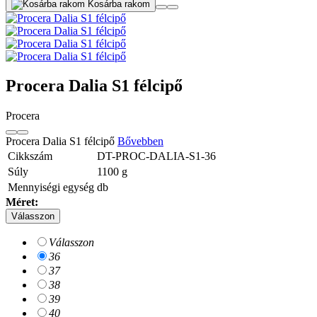
Kosárba rakom
Procera Dalia S1 félcipő
Procera
Procera Dalia S1 félcipő
Bővebben
Cikkszám
DT-PROC-DALIA-S1-36
Súly
1100
g
Mennyiségi egység
db
Méret:
Válasszon
Válasszon
36
37
38
39
40