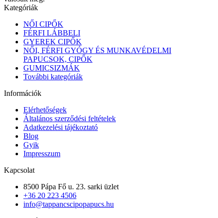
Kategóriák
NŐI CIPŐK
FÉRFI LÁBBELI
GYEREK CIPŐK
NŐI, FÉRFI GYÓGY ÉS MUNKAVÉDELMI
PAPUCSOK, CIPŐK
GUMICSIZMÁK
További kategóriák
Információk
Elérhetőségek
Általános szerződési feltételek
Adatkezelési tájékoztató
Blog
Gyik
Impresszum
Kapcsolat
8500 Pápa Fő u. 23. sarki üzlet
+36 20 223 4506
info@tappancscipopapucs.hu