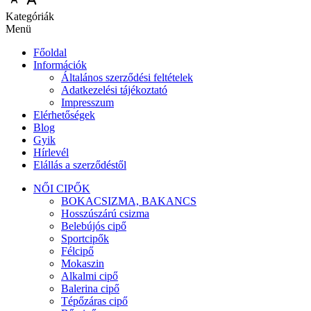
Kategóriák
Menü
Főoldal
Információk
Általános szerződési feltételek
Adatkezelési tájékoztató
Impresszum
Elérhetőségek
Blog
Gyik
Hírlevél
Elállás a szerződéstől
NŐI CIPŐK
BOKACSIZMA, BAKANCS
Hosszúszárú csizma
Belebújós cipő
Sportcipők
Félcipő
Mokaszin
Alkalmi cipő
Balerina cipő
Tépőzáras cipő