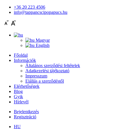
+36 20 223 4506
info@tappancscipopapucs.hu
Magyar
English
Főoldal
Információk
Általános szerződési feltételek
Adatkezelési tájékoztató
Impresszum
Elállás a szerződéstől
Elérhetőségek
Blog
Gyik
Hírlevél
Bejelentkezés
Regisztráció
HU