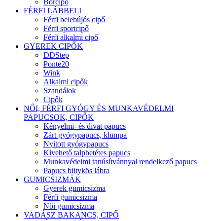
Bőrcipő
FÉRFI LÁBBELI
Férfi belebújós cipő
Férfi sportcipő
Férfi alkalmi cipő
GYEREK CIPŐK
DDStep
Ponte20
Wink
Alkalmi cipők
Szandálok
Cipők
NŐI, FÉRFI GYÓGY ÉS MUNKAVÉDELMI
PAPUCSOK, CIPŐK
Kényelmi- és divat papucs
Zárt gyógypapucs, klumpa
Nyitott gyógypapucs
Kivehető talpbetétes papucs
Munkavédelmi tanúsítvánnyal rendelkező papucs
Papucs bütykös lábra
GUMICSIZMÁK
Gyerek gumicsizma
Férfi gumicsizma
Női gumicsizma
VADÁSZ BAKANCS, CIPŐ