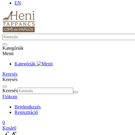
EN
Kategóriák
Menü
Kategóriák
Keresés
Keresés
Keresés
Fiókom
Bejelentkezés
Regisztráció
0
Kosár
0