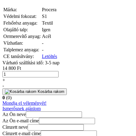
Márka:
Procera
Védelmi fokozat:
S1
Felsőrész anyaga:
Textil
Olajálló talp:
Igen
Orrmerevítő anyag:
Acél
Vízhatlan:
-
Talplemez anyaga:
-
CE tanúsítvány:
Letöltés
Várható szállítási idő: 3-5 nap
14 800 Ft
+
-
Kosárba rakom
0
(0)
Mondja el véleményét!
Ismerősnek ajánlom
Az Ön neve
Az Ön e-mail címe
Címzett neve
Címzett e-mail címe