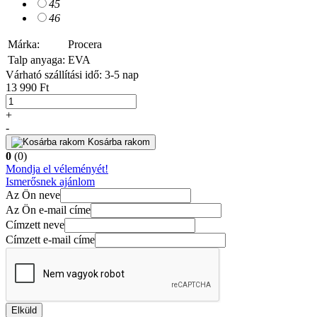
45
46
Márka:
Procera
Talp anyaga:
EVA
Várható szállítási idő: 3-5 nap
13 990 Ft
+
-
Kosárba rakom
0
(0)
Mondja el véleményét!
Ismerősnek ajánlom
Az Ön neve
Az Ön e-mail címe
Címzett neve
Címzett e-mail címe
Elküld