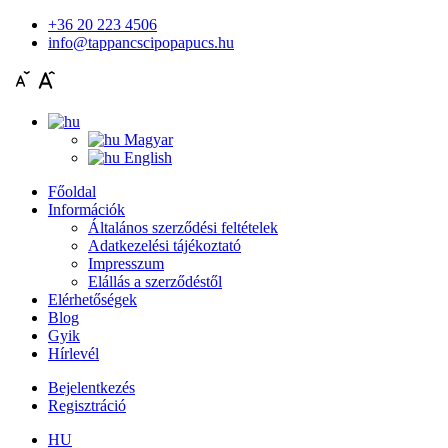
+36 20 223 4506
info@tappancscipopapucs.hu
Magyar
English
Főoldal
Információk
Általános szerződési feltételek
Adatkezelési tájékoztató
Impresszum
Elállás a szerződéstől
Elérhetőségek
Blog
Gyik
Hírlevél
Bejelentkezés
Regisztráció
HU