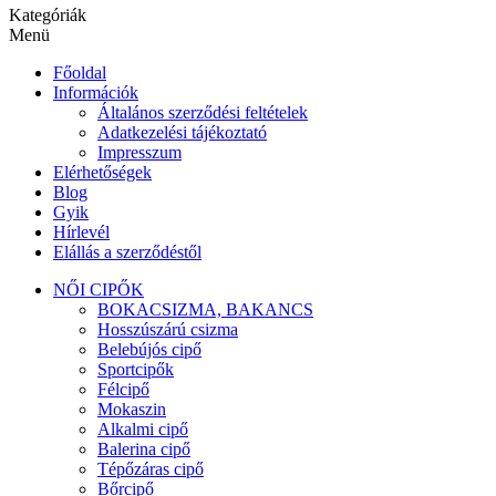
Kategóriák
Menü
Főoldal
Információk
Általános szerződési feltételek
Adatkezelési tájékoztató
Impresszum
Elérhetőségek
Blog
Gyik
Hírlevél
Elállás a szerződéstől
NŐI CIPŐK
BOKACSIZMA, BAKANCS
Hosszúszárú csizma
Belebújós cipő
Sportcipők
Félcipő
Mokaszin
Alkalmi cipő
Balerina cipő
Tépőzáras cipő
Bőrcipő