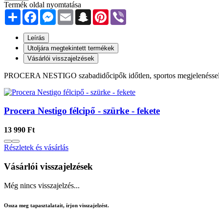
Termék oldal nyomtatása
Share
Facebook
Messenger
Email
Snapchat
Pinterest
Viber
Leírás
Utoljára megtekintett termékek
Vásárlói visszajelzések
PROCERA NESTIGO szabadidőcipők időtlen, sportos megjelenéssel. - 
Procera Nestigo félcipő - szürke - fekete
13 990 Ft
Részletek és vásárlás
Vásárlói visszajelzések
Még nincs visszajelzés...
Ossza meg tapasztalatait, írjon visszajelzést.