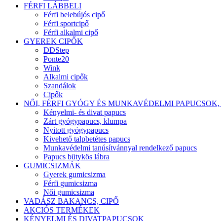
FÉRFI LÁBBELI
Férfi belebújós cipő
Férfi sportcipő
Férfi alkalmi cipő
GYEREK CIPŐK
DDStep
Ponte20
Wink
Alkalmi cipők
Szandálok
Cipők
NŐI, FÉRFI GYÓGY ÉS MUNKAVÉDELMI PAPUCSOK,
Kényelmi- és divat papucs
Zárt gyógypapucs, klumpa
Nyitott gyógypapucs
Kivehető talpbetétes papucs
Munkavédelmi tanúsítvánnyal rendelkező papucs
Papucs bütykös lábra
GUMICSIZMÁK
Gyerek gumicsizma
Férfi gumicsizma
Női gumicsizma
VADÁSZ BAKANCS, CIPŐ
AKCIÓS TERMÉKEK
KÉNYELMI ÉS DIVATPAPUCSOK