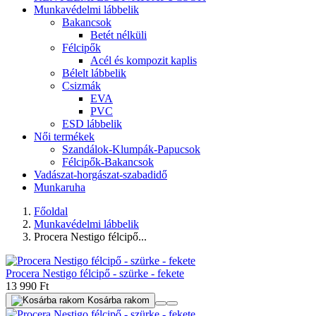
Munkavédelmi lábbelik
Bakancsok
Betét nélküli
Félcipők
Acél és kompozit kaplis
Bélelt lábbelik
Csizmák
EVA
PVC
ESD lábbelik
Női termékek
Szandálok-Klumpák-Papucsok
Félcipők-Bakancsok
Vadászat-horgászat-szabadidő
Munkaruha
Főoldal
Munkavédelmi lábbelik
Procera Nestigo félcipő...
Procera Nestigo félcipő - szürke - fekete
13 990 Ft
Kosárba rakom