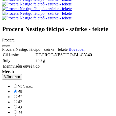
Procera Nestigo félcipő - szürke - fekete
Procera
Procera Nestigo félcipő - szürke - fekete
Bővebben
Cikkszám
DT-PROC-NESTIGO-BL-GY-40
Súly
750
g
Mennyiségi egység
db
Méret:
Válasszon
Válasszon
40
41
42
43
44