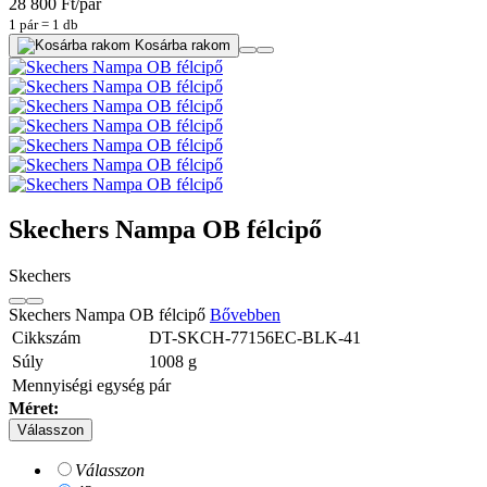
28 800 Ft/pár
1 pár = 1 db
Kosárba rakom
Skechers Nampa OB félcipő
Skechers
Skechers Nampa OB félcipő
Bővebben
Cikkszám
DT-SKCH-77156EC-BLK-41
Súly
1008
g
Mennyiségi egység
pár
Méret:
Válasszon
Válasszon