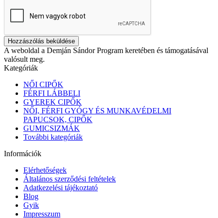
Hozzászólás beküldése
A weboldal a Demján Sándor Program keretében és támogatásával
valósult meg.
Kategóriák
NŐI CIPŐK
FÉRFI LÁBBELI
GYEREK CIPŐK
NŐI, FÉRFI GYÓGY ÉS MUNKAVÉDELMI
PAPUCSOK, CIPŐK
GUMICSIZMÁK
További kategóriák
Információk
Elérhetőségek
Általános szerződési feltételek
Adatkezelési tájékoztató
Blog
Gyik
Impresszum