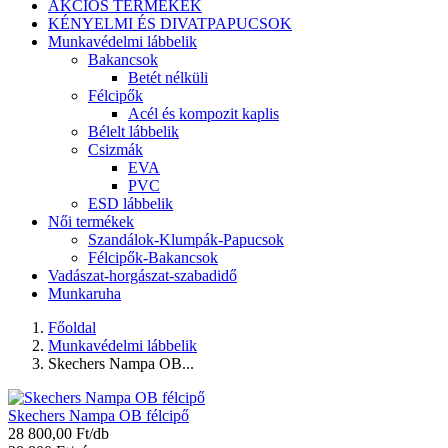
AKCIÓS TERMÉKEK
KÉNYELMI ÉS DIVATPAPUCSOK
Munkavédelmi lábbelik
Bakancsok
Betét nélküli
Félcipők
Acél és kompozit kaplis
Bélelt lábbelik
Csizmák
EVA
PVC
ESD lábbelik
Női termékek
Szandálok-Klumpák-Papucsok
Félcipők-Bakancsok
Vadászat-horgászat-szabadidő
Munkaruha
Főoldal
Munkavédelmi lábbelik
Skechers Nampa OB...
Skechers Nampa OB félcipő
28 800,00 Ft/db