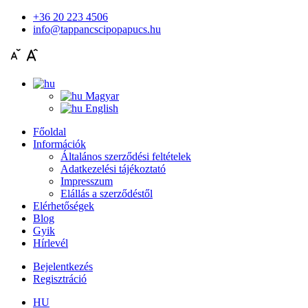
+36 20 223 4506
info@tappancscipopapucs.hu
Magyar
English
Főoldal
Információk
Általános szerződési feltételek
Adatkezelési tájékoztató
Impresszum
Elállás a szerződéstől
Elérhetőségek
Blog
Gyik
Hírlevél
Bejelentkezés
Regisztráció
HU