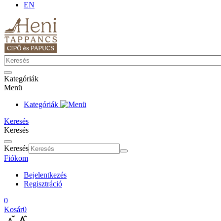
EN
Kategóriák
Menü
Kategóriák
Keresés
Keresés
Keresés
Fiókom
Bejelentkezés
Regisztráció
0
Kosár
0