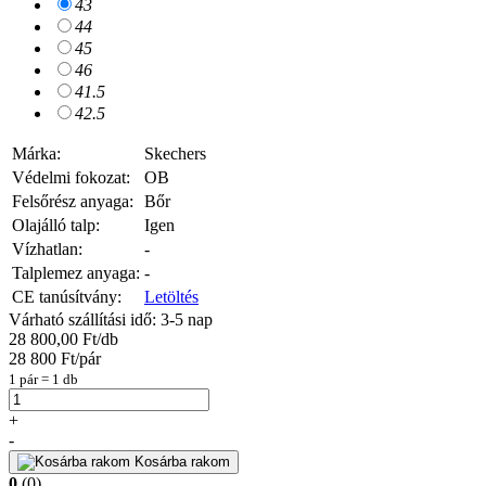
43
44
45
46
41.5
42.5
Márka:
Skechers
Védelmi fokozat:
OB
Felsőrész anyaga:
Bőr
Olajálló talp:
Igen
Vízhatlan:
-
Talplemez anyaga:
-
CE tanúsítvány:
Letöltés
Várható szállítási idő: 3-5 nap
28 800,00 Ft/db
28 800 Ft/pár
1 pár = 1 db
+
-
Kosárba rakom
0
(0)