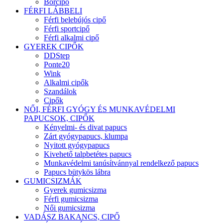
Bőrcipő
FÉRFI LÁBBELI
Férfi belebújós cipő
Férfi sportcipő
Férfi alkalmi cipő
GYEREK CIPŐK
DDStep
Ponte20
Wink
Alkalmi cipők
Szandálok
Cipők
NŐI, FÉRFI GYÓGY ÉS MUNKAVÉDELMI
PAPUCSOK, CIPŐK
Kényelmi- és divat papucs
Zárt gyógypapucs, klumpa
Nyitott gyógypapucs
Kivehető talpbetétes papucs
Munkavédelmi tanúsítvánnyal rendelkező papucs
Papucs bütykös lábra
GUMICSIZMÁK
Gyerek gumicsizma
Férfi gumicsizma
Női gumicsizma
VADÁSZ BAKANCS, CIPŐ