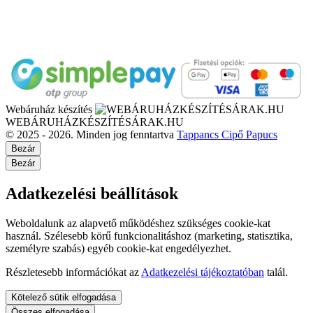
Webáruház készítés
WEBÁRUHÁZKÉSZÍTÉSÁRAK.HU
© 2025 - 2026. Minden jog fenntartva
Tappancs Cipő Papucs
Bezár
Bezár
Adatkezelési beállítások
Weboldalunk az alapvető működéshez szükséges cookie-kat
használ. Szélesebb körű funkcionalitáshoz (marketing, statisztika,
személyre szabás) egyéb cookie-kat engedélyezhet.
Részletesebb információkat az
Adatkezelési tájékoztatóban
talál.
Kötelező sütik elfogadása
Összes elfogadása