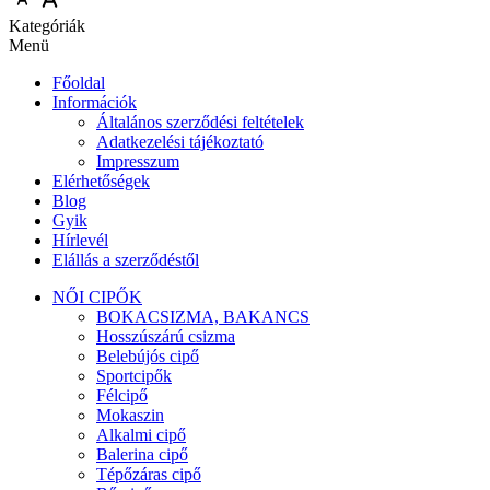
Kategóriák
Menü
Főoldal
Információk
Általános szerződési feltételek
Adatkezelési tájékoztató
Impresszum
Elérhetőségek
Blog
Gyik
Hírlevél
Elállás a szerződéstől
NŐI CIPŐK
BOKACSIZMA, BAKANCS
Hosszúszárú csizma
Belebújós cipő
Sportcipők
Félcipő
Mokaszin
Alkalmi cipő
Balerina cipő
Tépőzáras cipő