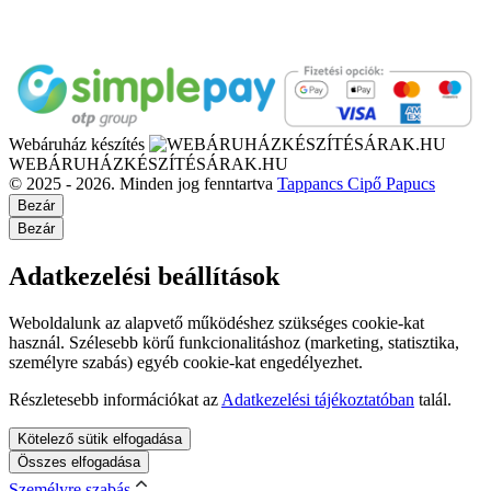
Webáruház készítés
WEBÁRUHÁZKÉSZÍTÉSÁRAK.HU
© 2025 - 2026. Minden jog fenntartva
Tappancs Cipő Papucs
Bezár
Bezár
Adatkezelési beállítások
Weboldalunk az alapvető működéshez szükséges cookie-kat
használ. Szélesebb körű funkcionalitáshoz (marketing, statisztika,
személyre szabás) egyéb cookie-kat engedélyezhet.
Részletesebb információkat az
Adatkezelési tájékoztatóban
talál.
Kötelező sütik elfogadása
Összes elfogadása
Személyre szabás