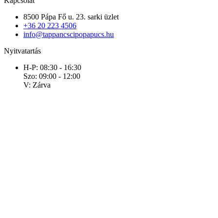
Kapcsolat
8500 Pápa Fő u. 23. sarki üzlet
+36 20 223 4506
info@tappancscipopapucs.hu
Nyitvatartás
H-P: 08:30 - 16:30
Szo: 09:00 - 12:00
V: Zárva