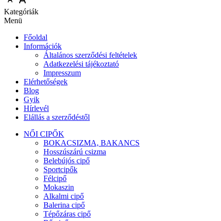
Kategóriák
Menü
Főoldal
Információk
Általános szerződési feltételek
Adatkezelési tájékoztató
Impresszum
Elérhetőségek
Blog
Gyik
Hírlevél
Elállás a szerződéstől
NŐI CIPŐK
BOKACSIZMA, BAKANCS
Hosszúszárú csizma
Belebújós cipő
Sportcipők
Félcipő
Mokaszin
Alkalmi cipő
Balerina cipő
Tépőzáras cipő