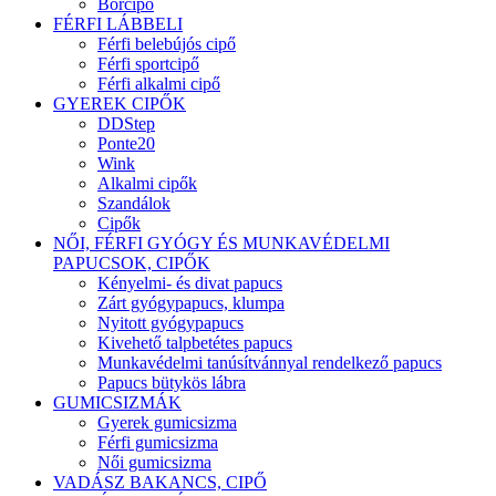
Bőrcipő
FÉRFI LÁBBELI
Férfi belebújós cipő
Férfi sportcipő
Férfi alkalmi cipő
GYEREK CIPŐK
DDStep
Ponte20
Wink
Alkalmi cipők
Szandálok
Cipők
NŐI, FÉRFI GYÓGY ÉS MUNKAVÉDELMI
PAPUCSOK, CIPŐK
Kényelmi- és divat papucs
Zárt gyógypapucs, klumpa
Nyitott gyógypapucs
Kivehető talpbetétes papucs
Munkavédelmi tanúsítvánnyal rendelkező papucs
Papucs bütykös lábra
GUMICSIZMÁK
Gyerek gumicsizma
Férfi gumicsizma
Női gumicsizma
VADÁSZ BAKANCS, CIPŐ