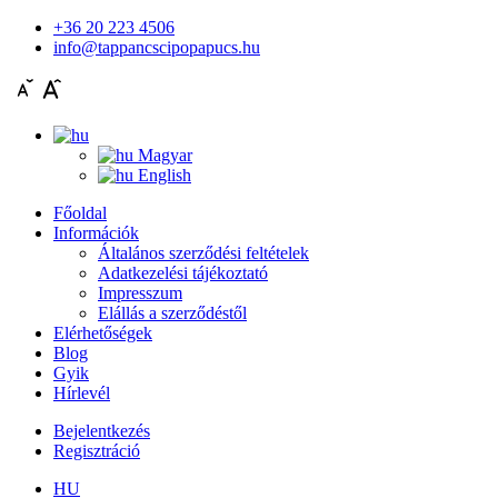
+36 20 223 4506
info@tappancscipopapucs.hu
Magyar
English
Főoldal
Információk
Általános szerződési feltételek
Adatkezelési tájékoztató
Impresszum
Elállás a szerződéstől
Elérhetőségek
Blog
Gyik
Hírlevél
Bejelentkezés
Regisztráció
HU