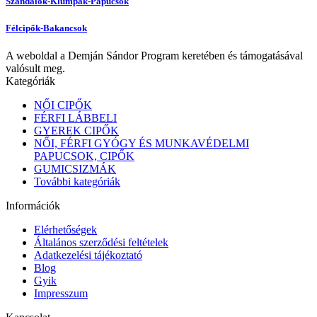
Szandálok-Klumpák-Papucsok
Félcipők-Bakancsok
A weboldal a Demján Sándor Program keretében és támogatásával
valósult meg.
Kategóriák
NŐI CIPŐK
FÉRFI LÁBBELI
GYEREK CIPŐK
NŐI, FÉRFI GYÓGY ÉS MUNKAVÉDELMI
PAPUCSOK, CIPŐK
GUMICSIZMÁK
További kategóriák
Információk
Elérhetőségek
Általános szerződési feltételek
Adatkezelési tájékoztató
Blog
Gyik
Impresszum