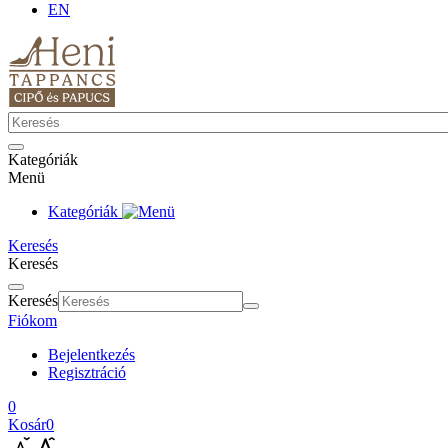
EN
Kategóriák
Menü
Kategóriák
Keresés
Keresés
Keresés
Fiókom
Bejelentkezés
Regisztráció
0
Kosár
0