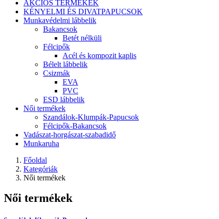
AKCIÓS TERMÉKEK
KÉNYELMI ÉS DIVATPAPUCSOK
Munkavédelmi lábbelik
Bakancsok
Betét nélküli
Félcipők
Acél és kompozit kaplis
Bélelt lábbelik
Csizmák
EVA
PVC
ESD lábbelik
Női termékek
Szandálok-Klumpák-Papucsok
Félcipők-Bakancsok
Vadászat-horgászat-szabadidő
Munkaruha
Főoldal
Kategóriák
Női termékek
Női termékek