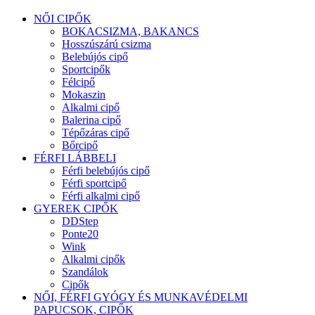
NŐI CIPŐK
BOKACSIZMA, BAKANCS
Hosszúszárú csizma
Belebújós cipő
Sportcipők
Félcipő
Mokaszin
Alkalmi cipő
Balerina cipő
Tépőzáras cipő
Bőrcipő
FÉRFI LÁBBELI
Férfi belebújós cipő
Férfi sportcipő
Férfi alkalmi cipő
GYEREK CIPŐK
DDStep
Ponte20
Wink
Alkalmi cipők
Szandálok
Cipők
NŐI, FÉRFI GYÓGY ÉS MUNKAVÉDELMI
PAPUCSOK, CIPŐK