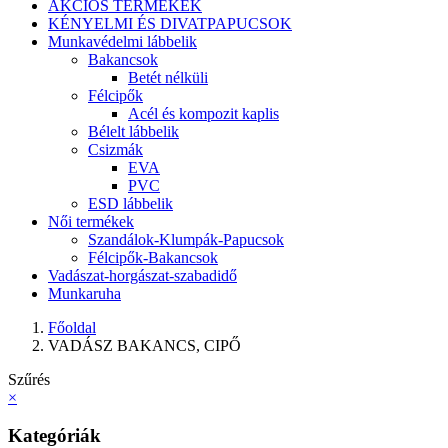
AKCIÓS TERMÉKEK
KÉNYELMI ÉS DIVATPAPUCSOK
Munkavédelmi lábbelik
Bakancsok
Betét nélküli
Félcipők
Acél és kompozit kaplis
Bélelt lábbelik
Csizmák
EVA
PVC
ESD lábbelik
Női termékek
Szandálok-Klumpák-Papucsok
Félcipők-Bakancsok
Vadászat-horgászat-szabadidő
Munkaruha
Főoldal
VADÁSZ BAKANCS, CIPŐ
Szűrés
×
Kategóriák